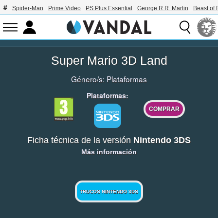
Spider-Man
Prime Video
PS Plus Essential
George R.R. Martin
Beast of 
Super Mario 3D Land
Género/s:
Plataformas
Plataformas:
COMPRAR
Ficha técnica de la versión
Nintendo 3DS
Más información
TRUCOS NINTENDO 3DS