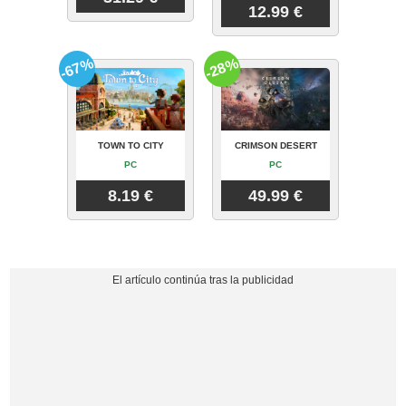
12.99 €
-67%
-28%
TOWN TO CITY
CRIMSON DESERT
PC
PC
8.19 €
49.99 €