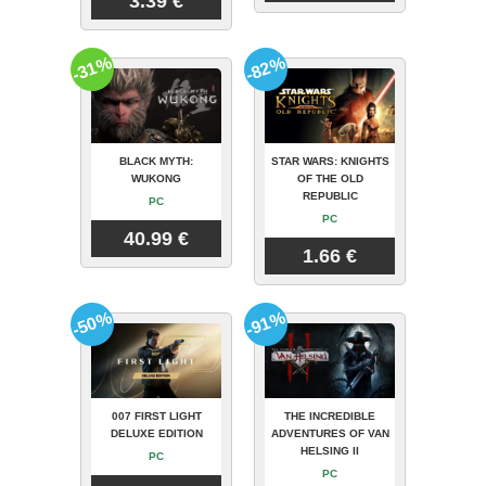
3.39 €
-31%
-82%
BLACK MYTH:
STAR WARS: KNIGHTS
WUKONG
OF THE OLD
REPUBLIC
PC
PC
40.99 €
1.66 €
-50%
-91%
007 FIRST LIGHT
THE INCREDIBLE
DELUXE EDITION
ADVENTURES OF VAN
HELSING II
PC
PC