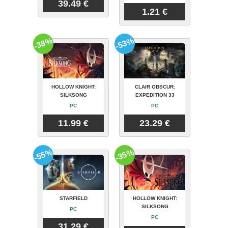
39.49 €
1.21 €
-38%
-53%
HOLLOW KNIGHT:
CLAIR OBSCUR:
SILKSONG
EXPEDITION 33
PC
PC
11.99 €
23.29 €
-55%
-35%
STARFIELD
HOLLOW KNIGHT:
SILKSONG
PC
PC
31.29 €