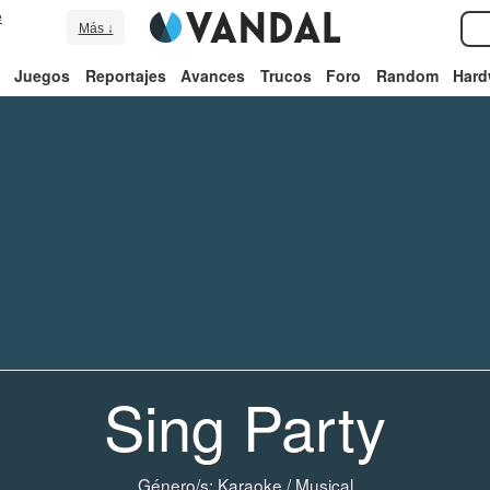
e
Más ↓
Juegos
Reportajes
Avances
Trucos
Foro
Random
Hard
Sing Party
Género/s:
Karaoke
/
Musical