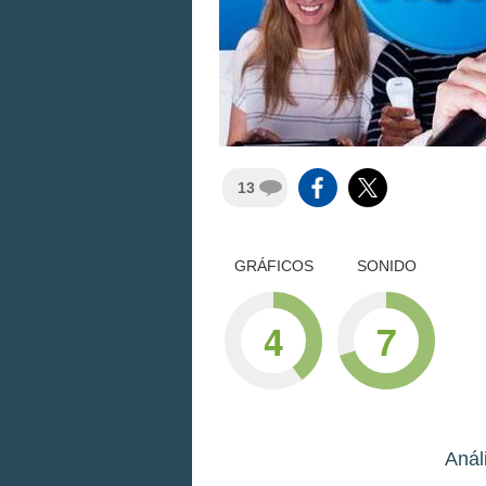
13
GRÁFICOS
SONIDO
4
7
Anál