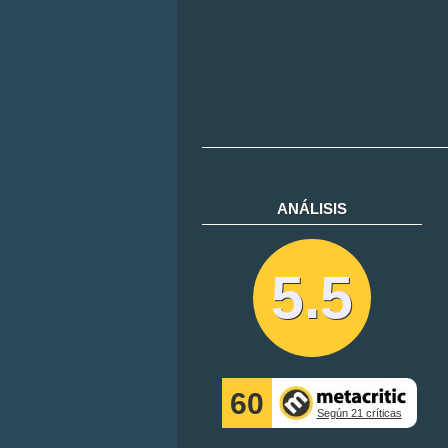
ANÁLISIS
5.5
60
Según 21 críticas