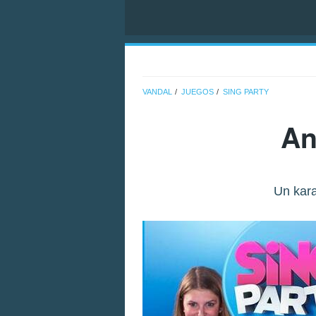
VANDAL
JUEGOS
SING PARTY
An
Un kar