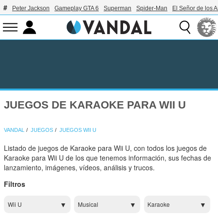
Peter Jackson
Gameplay GTA 6
Superman
Spider-Man
El Señor de los A
JUEGOS DE KARAOKE PARA WII U
VANDAL
JUEGOS
JUEGOS WII U
Listado de juegos de Karaoke para Wii U, con todos los juegos de
Karaoke para Wii U de los que tenemos información, sus fechas de
lanzamiento, imágenes, vídeos, análisis y trucos.
Filtros
Wii U
Musical
Karaoke