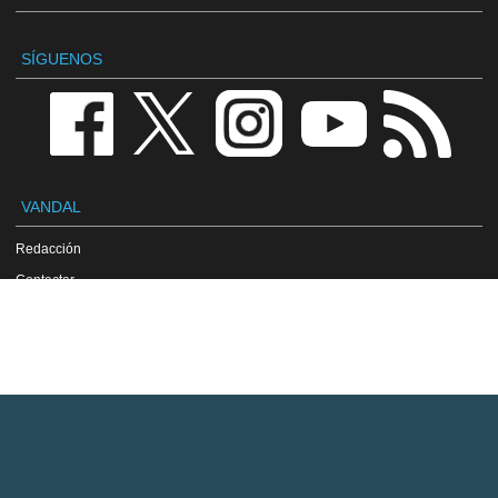
SÍGUENOS
VANDAL
Redacción
Contactar
Publicidad / Advertising
Política de privacidad
Aviso legal
Política de cookies
VGChartz
Dragon Age: Origins en Gamewise