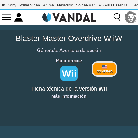
Sony
Prime Video
Anime
Metacritic
Spider-Man
PS Plus Essential
Geo
Blaster Master Overdrive WiiW
Género/s:
Aventura de acción
Plataformas:
COMPRAR
Ficha técnica de la versión
Wii
Más información