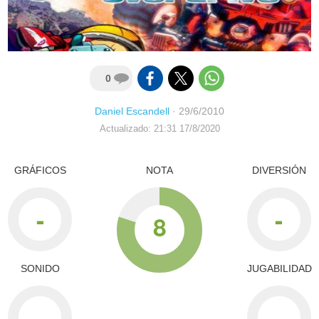
0
Daniel Escandell
·
29/6/2010
Actualizado: 21:31 17/8/2020
GRÁFICOS
NOTA
DIVERSIÓN
-
-
8
SONIDO
JUGABILIDAD
-
-