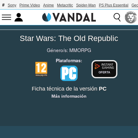
Sony
Prime Video
Anime
Metacritic
Spider-Man
PS Plus Essential
Geo
Star Wars: The Old Republic
Género/s:
MMORPG
Plataformas:
OFERTA
Ficha técnica de la versión
PC
Más información