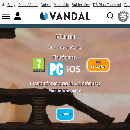
Sony
Prime Video
Anime
Metacritic
Spider-Man
PS Plus Essential
Geo
Munin
Género/s:
Puzle
Plataformas:
COMPRAR
Ficha técnica de la versión
PC
Más información
LOGROS