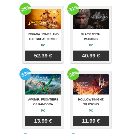
-25%
-31%
INDIANA JONES AND
BLACK MYTH:
THE GREAT CIRCLE
WUKONG
PC
PC
52.39 €
40.99 €
-53%
-38%
AVATAR: FRONTIERS
HOLLOW KNIGHT:
OF PANDORA
SILKSONG
PC
PC
13.99 €
11.99 €