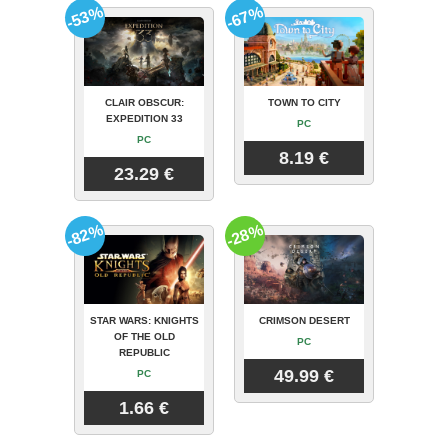
-53%
-67%
CLAIR OBSCUR:
TOWN TO CITY
EXPEDITION 33
PC
PC
8.19 €
23.29 €
-82%
-28%
STAR WARS: KNIGHTS
CRIMSON DESERT
OF THE OLD
PC
REPUBLIC
49.99 €
PC
1.66 €