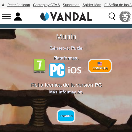
Peter Jackson
Gameplay GTA 6
Superman
Spider-Man
El Señor de los A
Munin
Género/s:
Puzle
Plataformas:
COMPRAR
Ficha técnica de la versión
PC
Más información
LOGROS