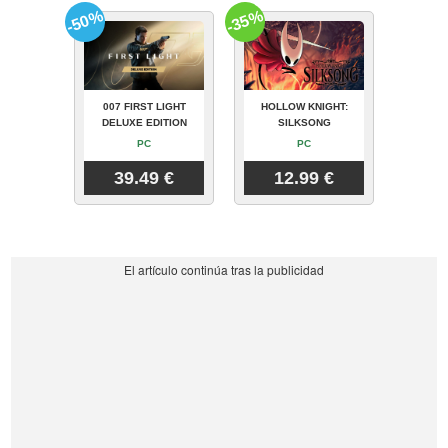
-50%
-35%
007 FIRST LIGHT
HOLLOW KNIGHT:
DELUXE EDITION
SILKSONG
PC
PC
39.49 €
12.99 €