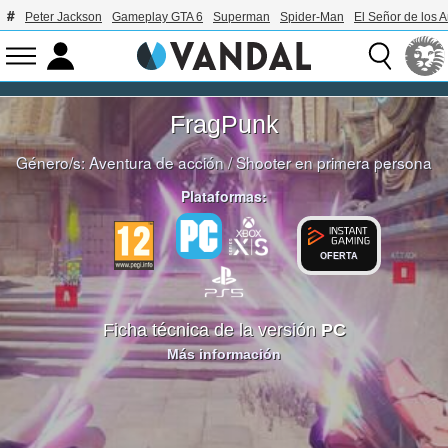
Peter Jackson
Gameplay GTA 6
Superman
Spider-Man
El Señor de los A
FragPunk
Género/s:
Aventura de acción
/
Shooter en primera persona
Plataformas:
OFERTA
Ficha técnica de la versión
PC
Más información