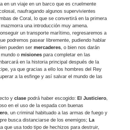
 en un viaje en un barco que es cruelmente
colosal, naufragando algunos supervivientes
umbas de Coral, lo que se convertirá en la primera
a mazmorra una introducción muy amena.
onseguir un transporte marítimo, regresaremos a
 que podremos pasear libremente, pudiendo hablar
bien pueden ser
mercaderes
, o bien nos darán
el mundo o
misiones
para completar en las
arcará en la historia principal después de la
ipe, ya que gracias a ello los hombres del Rey
erar a la esfinge y así salvar el mundo de las
ecto y
clase
podrá haber escogido:
El Justiciero
,
oso en el uso de la espada con buenas
lero
, un criminal habituado a las armas de fuego y
mpre busca distanciarse de los enemigos;
La
a que usa todo tipo de hechizos para destruir,