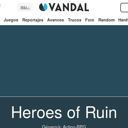
e
Más ↓
Juegos
Reportajes
Avances
Trucos
Foro
Random
Hard
Heroes of Ruin
Género/s:
Action-RPG