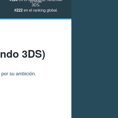
33
votos
3DS
.
#222
en el
ranking global
.
endo 3DS)
a por su ambición.