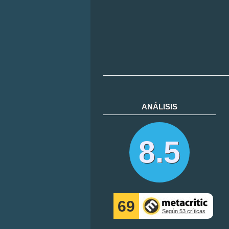
ANÁLISIS
8.5
69
Según 53 críticas