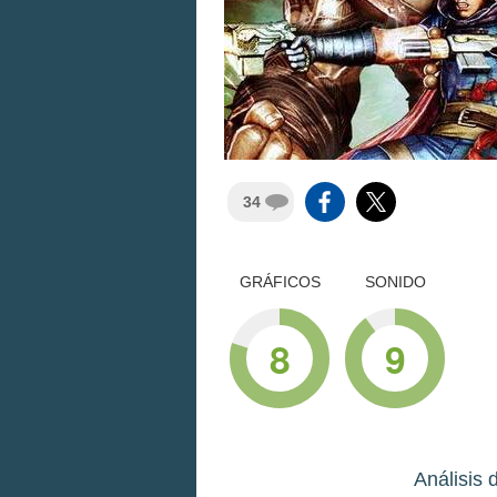
34
GRÁFICOS
SONIDO
8
9
Análisis 