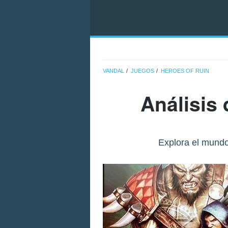
VANDAL
JUEGOS
HEROES OF RUIN
Análisis
Explora el mundo 