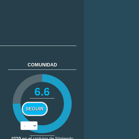
COMUNIDAD
6.6
SEGUIR
#110
en el
ranking de Nintendo