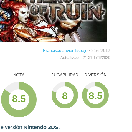
Francisco Javier Espejo
·
21/6/2012
Actualizado: 21:31 17/8/2020
NOTA
JUGABILIDAD
DIVERSIÓN
8
8.5
8.5
de versión
Nintendo 3DS
.