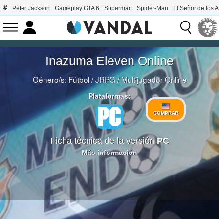
Peter Jackson
Gameplay GTA 6
Superman
Spider-Man
El Señor de los A
Inazuma Eleven Online
Género/s:
Fútbol
/
JRPG
/
Multijugador Online
Plataformas:
COMPRAR
Ficha técnica de la versión
PC
Más información