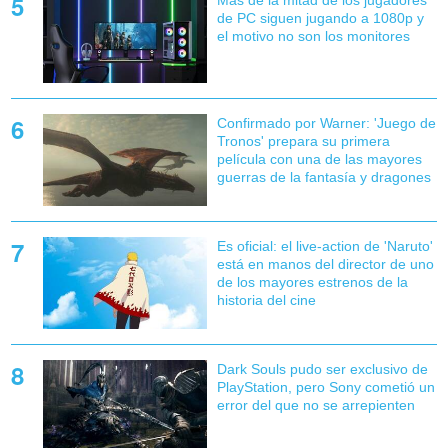
de PC siguen jugando a 1080p y
el motivo no son los monitores
Confirmado por Warner: 'Juego de
Tronos' prepara su primera
película con una de las mayores
guerras de la fantasía y dragones
Es oficial: el live-action de 'Naruto'
está en manos del director de uno
de los mayores estrenos de la
historia del cine
Dark Souls pudo ser exclusivo de
PlayStation, pero Sony cometió un
error del que no se arrepienten