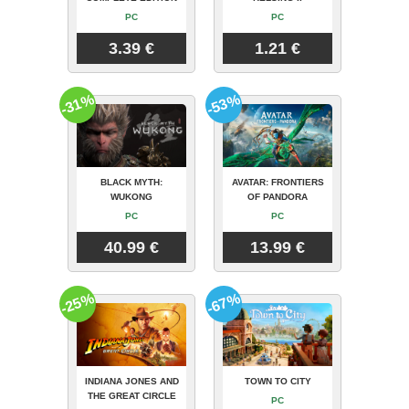
PC
PC
3.39 €
1.21 €
-31%
-53%
BLACK MYTH:
AVATAR: FRONTIERS
WUKONG
OF PANDORA
PC
PC
40.99 €
13.99 €
-25%
-67%
INDIANA JONES AND
TOWN TO CITY
THE GREAT CIRCLE
PC