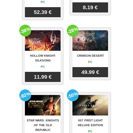
PC
8.19 €
52.39 €
-38%
-28%
HOLLOW KNIGHT:
CRIMSON DESERT
SILKSONG
PC
PC
49.99 €
11.99 €
-82%
-50%
STAR WARS: KNIGHTS
007 FIRST LIGHT
OF THE OLD
DELUXE EDITION
REPUBLIC
PC