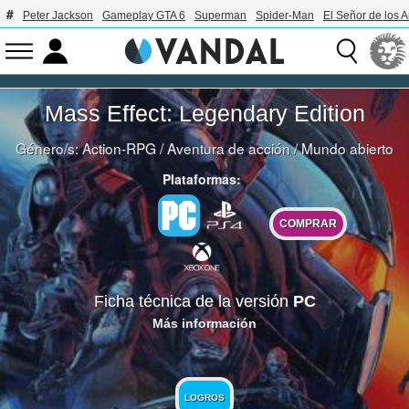
Peter Jackson
Gameplay GTA 6
Superman
Spider-Man
El Señor de los A
Mass Effect: Legendary Edition
Género/s:
Action-RPG
/
Aventura de acción
/
Mundo abierto
Plataformas:
COMPRAR
Ficha técnica de la versión
PC
Más información
LOGROS