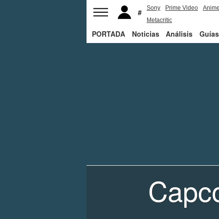
Sony
Prime Video
Anim
Metacritic
PORTADA
Noticias
Análisis
Guías
Capco