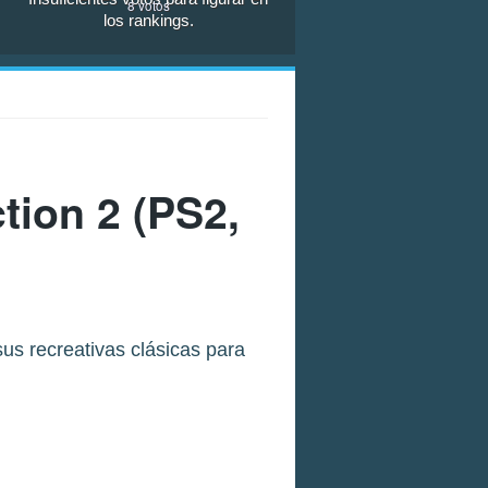
8
votos
los rankings.
tion 2
(PS2,
s recreativas clásicas para