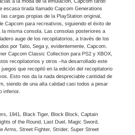
racias a la moda de la emulación, Capcom tardó
 de escasa tirada llamado Capcom Generations
las cargas propias de la PlayStation original,
 de Capcom para recreativos, siguiendo el éxito de
a la misma consola. Las consolas posteriores a
adero auge de los recopilatorios, a través de los
zados por Taito, Sega y, evidentemente, Capcom.
imer Capcom Classic Collection para PS2 y XBOX,
tos recopilatorios y otros –ha desarrollado este
 juegos que recopiló en la edición del recopilatorio
vos. Esto nos da la nada despreciable cantidad de
, siendo de una alta calidad casi todos a pesar
 inferior.
s, 1941, Black Tiger, Block Block, Captain
ghts of the Round, Last Duel, Magic Sword,
Arms, Street Fighter, Strider, Super Street