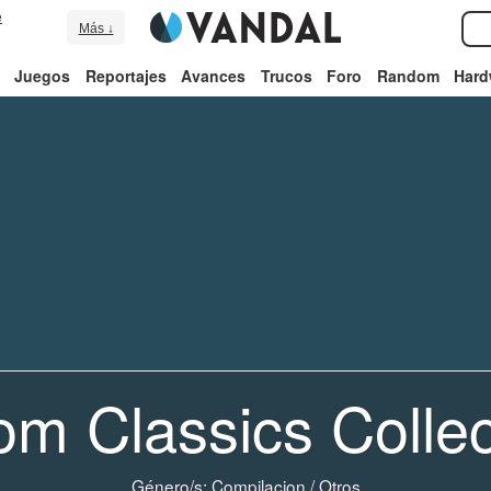
e
Más ↓
Juegos
Reportajes
Avances
Trucos
Foro
Random
Hard
m Classics Collec
Género/s:
Compilacion
/
Otros