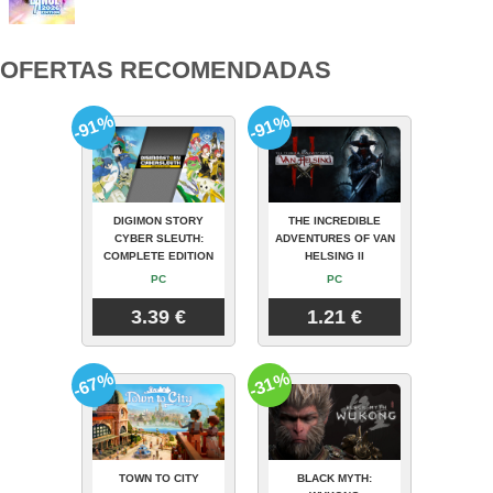
OFERTAS RECOMENDADAS
-91%
-91%
DIGIMON STORY
THE INCREDIBLE
CYBER SLEUTH:
ADVENTURES OF VAN
COMPLETE EDITION
HELSING II
PC
PC
3.39 €
1.21 €
-67%
-31%
TOWN TO CITY
BLACK MYTH: