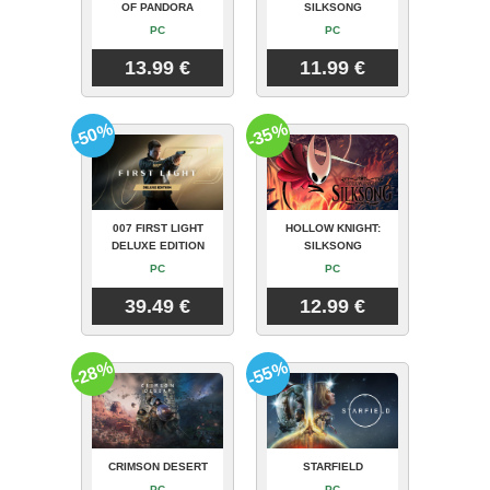
OF PANDORA
SILKSONG
PC
PC
13.99 €
11.99 €
-50%
-35%
007 FIRST LIGHT
HOLLOW KNIGHT:
DELUXE EDITION
SILKSONG
PC
PC
39.49 €
12.99 €
-28%
-55%
CRIMSON DESERT
STARFIELD
PC
PC