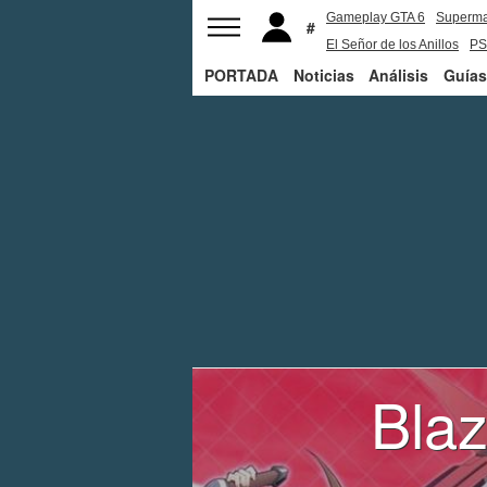
Gameplay GTA 6
Superm
El Señor de los Anillos
PS
PORTADA
Noticias
Análisis
Guías
Blaz