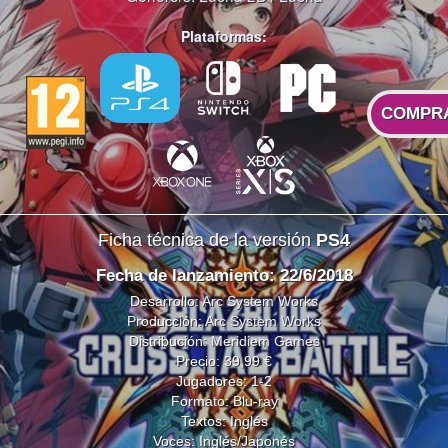
Plataformas:
COMPR
Ficha técnica de la versión
PS4
Fecha de lanzamiento: 22/6/2018
Desarrollo:
Arc System Works
Producción:
Arc System Works
Distribución:
Meridiem Games
Precio: 39,99 €
Jugadores: 1-2
Formato: Blu-ray
Textos: Inglés
Voces: Inglés/Japonés