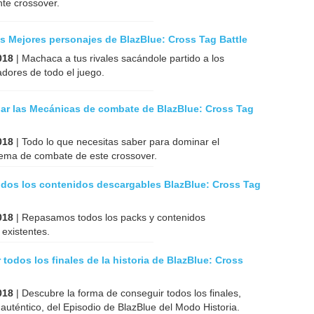
nte crossover.
s Mejores personajes de BlazBlue: Cross Tag Battle
018
| Machaca a tus rivales sacándole partido a los
dores de todo el juego.
r las Mecánicas de combate de BlazBlue: Cross Tag
018
| Todo lo que necesitas saber para dominar el
tema de combate de este crossover.
odos los contenidos descargables BlazBlue: Cross Tag
018
| Repasamos todos los packs y contenidos
existentes.
todos los finales de la historia de BlazBlue: Cross
018
| Descubre la forma de conseguir todos los finales,
 auténtico, del Episodio de BlazBlue del Modo Historia.