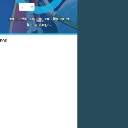
Insuficientes votos para figurar en
6
votos
los rankings.
DEOS