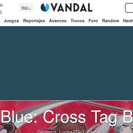
an
Más ↓
5
Juegos
Reportajes
Avances
Trucos
Foro
Random
Hard
Blue: Cross Tag B
Género/s:
Lucha 2D
/
Lucha