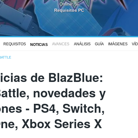
Online: Sí
Requisitos PC
REQUISITOS
AVANCES
ANÁLISIS
GUÍA
IMÁGENES
VÍ
NOTICIAS
BATTLE
icias de BlazBlue:
attle, novedades y
ones - PS4, Switch,
ne, Xbox Series X