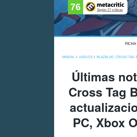
76
Según 27 críticas
FICHA
VANDAL
JUEGOS
BLAZBLUE: CROSS TAG 
Últimas not
Cross Tag B
actualizaci
PC, Xbox O