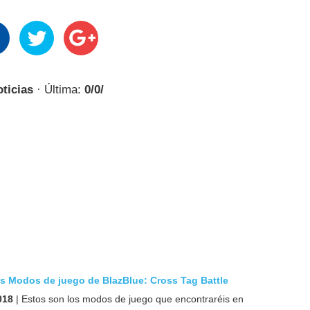
oticias
· Última:
0/0/
os Modos de juego de BlazBlue: Cross Tag Battle
018
| Estos son los modos de juego que encontraréis en