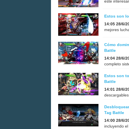
este interesa
Estos son lo
14:05 28/6/2
mejores lucha
Cómo domina
Battle
14:04 28/6/2
completo sis
Estos son t
Battle
14:01 28/6/2
descargables 
Desbloquear 
Tag Battle
14:00 28/6/2
incluyendo el