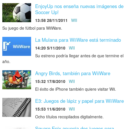
EnjoyUp nos enseña nuevas imágenes de
Soccer Up!
13:58 28/11/2011
WII
Su juego de fútbol para WiiWare.
La Mulana para WiiWare está terminado
14:20 5/11/2010
WII
Su estreno podría llegar antes de que termine el
año.
Angry Birds, también para WiiWare
15:32 17/8/2010
WII
El éxito de iPhone también quiere visitar Wii.
E3: Juegos de lápiz y papel para WiiWare
15:53 11/6/2010
WII
Ocho títulos recopilados digitalmente.
Square Enix anuncia dos juegos para