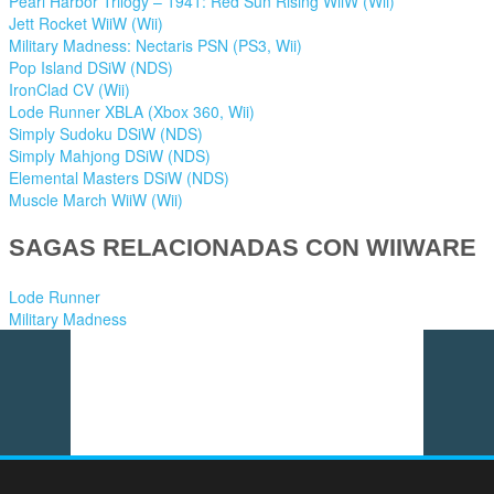
Pearl Harbor Trilogy – 1941: Red Sun Rising WiiW (Wii)
Jett Rocket WiiW (Wii)
Military Madness: Nectaris PSN (PS3, Wii)
Pop Island DSiW (NDS)
IronClad CV (Wii)
Lode Runner XBLA (Xbox 360, Wii)
Simply Sudoku DSiW (NDS)
Simply Mahjong DSiW (NDS)
Elemental Masters DSiW (NDS)
Muscle March WiiW (Wii)
SAGAS RELACIONADAS CON WIIWARE
Lode Runner
Military Madness