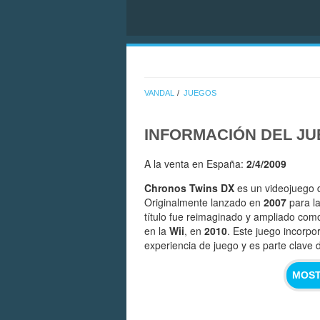
VANDAL
JUEGOS
INFORMACIÓN DEL J
A la venta en España:
2/4/2009
Chronos Twins DX
es un videojuego d
Originalmente lanzado en
2007
para l
título fue reimaginado y ampliado co
en la
Wii
, en
2010
. Este juego incorpo
experiencia de juego y es parte clave d
MOST