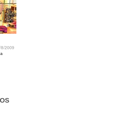
/8/2009
la
DOS