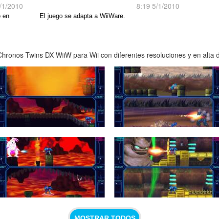
/1/2010
8:19 5/1/2010
o en
El juego se adapta a WiiWare.
hronos Twins DX WiiW para Wii con diferentes resoluciones y en alta d
MOSTRAR TODOS