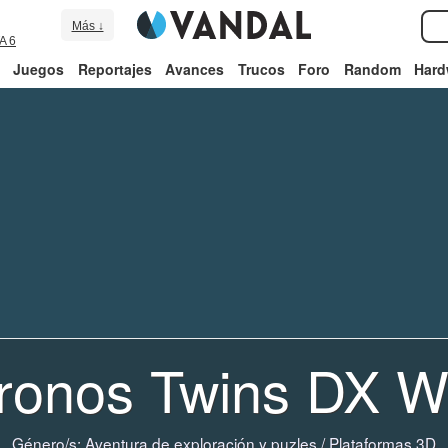
Más ↓
A 6
Juegos
Reportajes
Avances
Trucos
Foro
Random
Hard
ronos Twins DX W
Género/s:
Aventura de exploración y puzles
/
Plataformas 3D