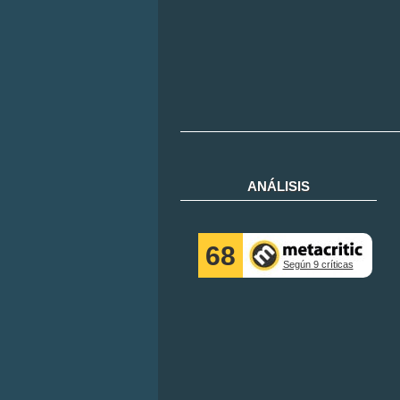
ANÁLISIS
68
Según 9 críticas