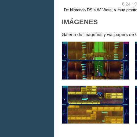
8:24 19
De Nintendo DS a WiiWare, y muy pront
Europa.
IMÁGENES
Galería de imágenes y wallpapers de C