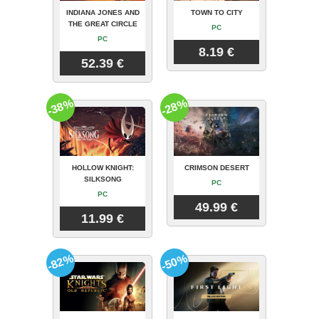
INDIANA JONES AND
TOWN TO CITY
THE GREAT CIRCLE
PC
PC
8.19 €
52.39 €
-38%
-28%
HOLLOW KNIGHT:
CRIMSON DESERT
SILKSONG
PC
PC
49.99 €
11.99 €
-82%
-50%