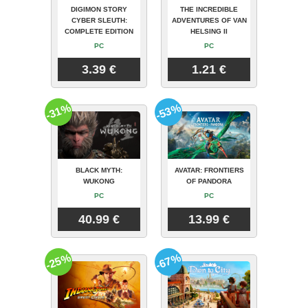
DIGIMON STORY
THE INCREDIBLE
CYBER SLEUTH:
ADVENTURES OF VAN
COMPLETE EDITION
HELSING II
PC
PC
3.39 €
1.21 €
-31%
-53%
BLACK MYTH:
AVATAR: FRONTIERS
WUKONG
OF PANDORA
PC
PC
40.99 €
13.99 €
-25%
-67%