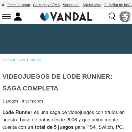
Peter Jackson
Gameplay GTA 6
Superman
Spider-Man
El Señor de los A
VIDEOJUEGOS
SAGAS
VIDEOJUEGOS DE LODE RUNNER:
SAGA COMPLETA
5
juegos ·
9
versiones
Lode Runner
es una saga de videojuegos con títulos en
nuestra base de datos desde 2006 y que actualmente
cuenta con
un total de 5 juegos
para PS4, Switch, PC,