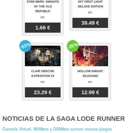
STAR WARS: KNIGHTS
007 FIRST LIGHT
OF THE OLD
DELUXE EDITION
REPUBLIC
PC
PC
39.49 €
1.66 €
-53%
-35%
CLAIR OBSCUR:
HOLLOW KNIGHT:
EXPEDITION 33
SILKSONG
PC
PC
23.29 €
12.99 €
NOTICIAS DE LA SAGA LODE RUNNER
Consola Virtual, WiiWare y DSiWare suman nuevos juegos