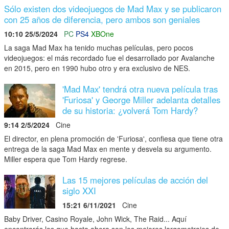
Sólo existen dos videojuegos de Mad Max y se publicaron
con 25 años de diferencia, pero ambos son geniales
10:10 25/5/2024
PC
PS4
XBOne
La saga Mad Max ha tenido muchas películas, pero pocos
videojuegos: el más recordado fue el desarrollado por Avalanche
en 2015, pero en 1990 hubo otro y era exclusivo de NES.
'Mad Max' tendrá otra nueva película tras
'Furiosa' y George Miller adelanta detalles
de su historia: ¿volverá Tom Hardy?
9:14 2/5/2024
Cine
El director, en plena promoción de 'Furiosa', confiesa que tiene otra
entrega de la saga Mad Max en mente y desvela su argumento.
Miller espera que Tom Hardy regrese.
Las 15 mejores películas de acción del
siglo XXI
15:21 6/11/2021
Cine
Baby Driver, Casino Royale, John Wick, The Raid... Aquí
encontrarás los que hasta ahora son los mejores largometrajes de