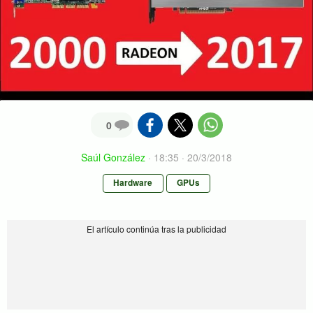
0
Saúl González
·
18:35 · 20/3/2018
Hardware
GPUs