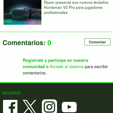
Razer presenta sus nuevos teclados
Huntsman V3 Pro para jugadores
profesionales
Comentarios:
0
Comentar
Regístrate y participa en nuestra
comunidad
o
Accede al sistema
para escribir
comentarios.
SÍGUENOS