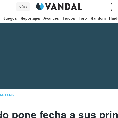
e
Más ↓
Juegos
Reportajes
Avances
Trucos
Foro
Random
Hard
NOTICIAS
do pone fecha a sus prin