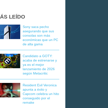
ÁS LEÍDO
Sony saca pecho
asegurando que sus
consolas son más
económicas que un PC
de alta gama
Candidato a GOTY:
acaba de estrenarse y
ya es el mejor
lanzamiento de 2026
según Metacritic
Resident Evil Veronica
apunta a éxito y
Capcom celebra un hito
conseguido por el
remake