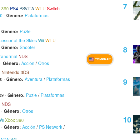
 360
PS4
PSVITA
Wii U
Switch
10
·
Género:
Plataformas
·
Género:
Puzle
essor of the Skies
Wii
Wii U
·
Género:
Shooter
aranormal
NDS
COMPRAR
·
Género:
Acción
/
Otros
S
Nintendo 3DS
10
·
Género:
Aventura
/
Plataformas
09
·
Género:
Puzle
/
Plataformas
f
NDS
·
Género:
Otros
ii
Xbox 360
·
Género:
Acción
/
PS Network
/
 WiiW
Wii