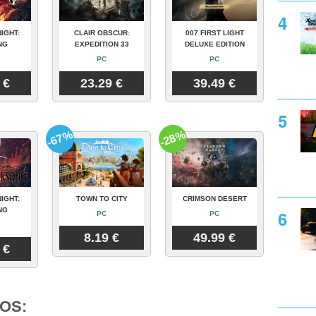
IGHT:
CLAIR OBSCUR:
007 FIRST LIGHT
NG
EXPEDITION 33
DELUXE EDITION
PC
PC
 €
23.29 €
39.49 €
-67%
-28%
IGHT:
TOWN TO CITY
CRIMSON DESERT
NG
PC
PC
8.19 €
49.99 €
 €
OS: