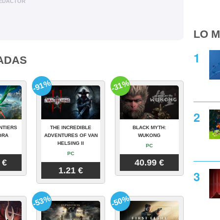
EDACTOR
LO M
ADAS
-91%
-31%
NTIERS
THE INCREDIBLE
BLACK MYTH:
ORA
ADVENTURES OF VAN
WUKONG
HELSING II
PC
PC
 €
40.99 €
1.21 €
-53%
-50%