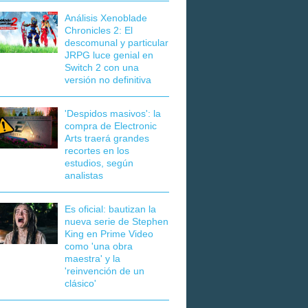
Análisis Xenoblade
Chronicles 2: El
descomunal y particular
JRPG luce genial en
Switch 2 con una
versión no definitiva
'Despidos masivos': la
compra de Electronic
Arts traerá grandes
recortes en los
estudios, según
analistas
Es oficial: bautizan la
nueva serie de Stephen
King en Prime Video
como 'una obra
maestra' y la
'reinvención de un
clásico'