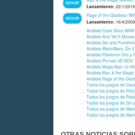
SEGUIR
Lanzamiento:
22/1/2010
Rage of the Gladiator Wi
SEGUIR
Lanzamiento:
16/4/2009
Análisis Cave Story WiiW
Análisis And Yet It Moves
Análisis Sin and Punishme
Análisis WarioWare: Do I
Análisis Pokémon Oro y 
Análisis Picross 3D NDS
Análisis Mega Man 10 Wi
Análisis Max & the Magic
Análisis Rage of the Glad
Todos los juegos de Cave
Todos los juegos de Picr
Todos los juegos de Po
Todos los juegos de Sin
Todos los juegos de Wari
Todos los juegos de War
OTRAS NOTICIAS SOB