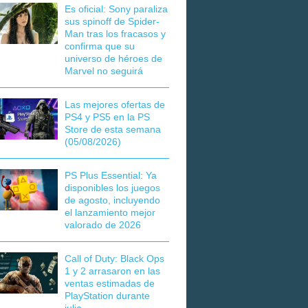
Es oficial: Sony paraliza
sus spinoff de Spider-
Man tras los fracasos y
confirma que su
universo de héroes de
Marvel no seguirá
Las mejores ofertas de
PS4 y PS5 en la PS
Store de esta semana
(05/08/2026)
PS Plus Essential: Ya
disponibles los juegos
de agosto, incluyendo
el lanzamiento mejor
valorado de 2026
Call of Duty: Black Ops
1 y 2 arrasaron en las
ventas estimadas de
PlayStation durante