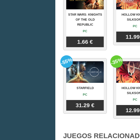
STAR WARS: KNIGHTS
HOLLOW KN
OF THE OLD
SILKSO
REPUBLIC
PC
PC
11.99
1.66 €
-55%
-35%
STARFIELD
HOLLOW KN
SILKSO
PC
PC
31.29 €
12.99
JUEGOS RELACIONAD