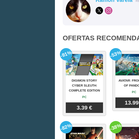
R
OFERTAS RECOMEND
-91%
-53%
DIGIMON STORY
AVATAR: FRO
CYBER SLEUTH:
OF PAND
COMPLETE EDITION
PC
PC
13.99
3.39 €
-82%
-38%