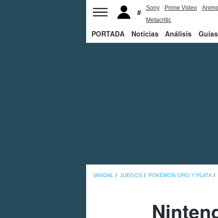
Sony
Prime Video
Anim
Metacritic
PORTADA
Noticias
Análisis
Guías
VANDAL
JUEGOS
POKÉMON ORO Y PLATA
Ninten