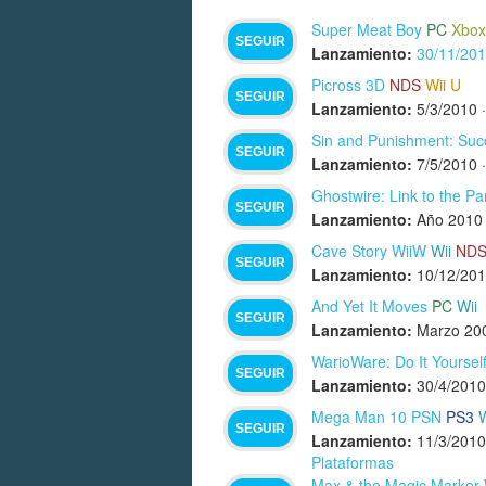
Super Meat Boy
PC
Xbox
SEGUIR
Lanzamiento:
30/11/20
Picross 3D
NDS
Wii U
SEGUIR
Lanzamiento:
5/3/2010
Sin and Punishment: Succ
SEGUIR
Lanzamiento:
7/5/2010
Ghostwire: Link to the P
SEGUIR
Lanzamiento:
Año 2010
Cave Story WiiW
Wii
ND
SEGUIR
Lanzamiento:
10/12/20
And Yet It Moves
PC
Wii
SEGUIR
Lanzamiento:
Marzo 20
WarioWare: Do It Yoursel
SEGUIR
Lanzamiento:
30/4/2010
Mega Man 10 PSN
PS3
W
SEGUIR
Lanzamiento:
11/3/2010
Plataformas
Max & the Magic Marker