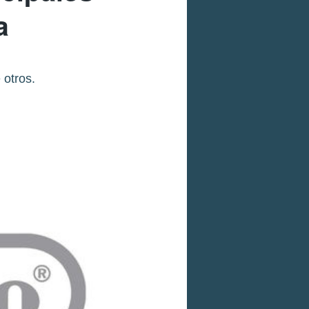
a
 otros.