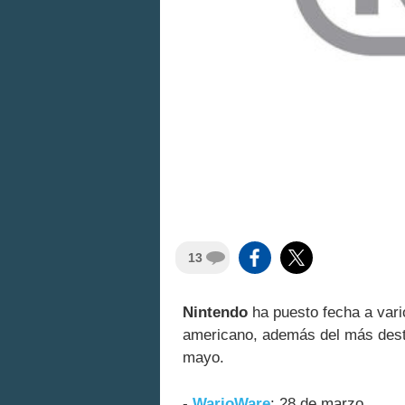
13
Nintendo
ha puesto fecha a vario
americano, además del más dest
mayo.
-
WarioWare
: 28 de marzo