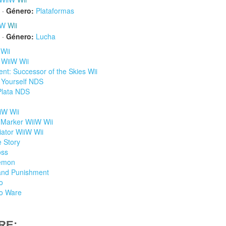
·
Género:
Plataformas
iW
Wii
·
Género:
Lucha
 Wii
 WiiW Wii
nt: Successor of the Skies Wii
t Yourself NDS
Plata NDS
iW Wii
 Marker WiiW Wii
iator WiiW Wii
 Story
oss
kemon
 and Punishment
o
io Ware
RE: