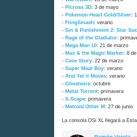
-
Picross 3D
: 3 de mayo
-
Pokemon Heart Gold/Silver
: 
-
FlingSmash
: verano
-
Sin & Punishment 2: Star Su
-
Rage of the Gladiator
: primav
-
Mega Man 10
: 21 de marzo
-
Max & the Magic Marker
: 8 d
-
Cave Story
: 22 de marzo
-
Super Meat Boy
: verano
-
And Yet it Moves
: verano
-
Ghostwire
: octubre
-
Metal Torrent
: primavera
-
X-Scape
: primavera
-
Metroid Other M
: 27 de junio
La consola DSi XL llegará a Esta
Ramón Varela