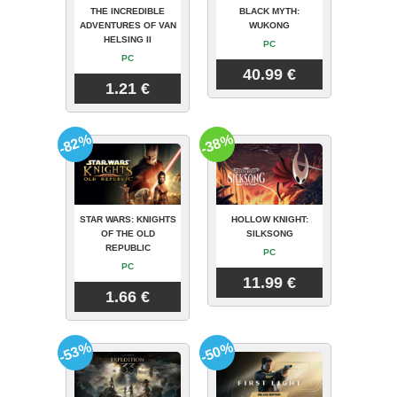
THE INCREDIBLE
BLACK MYTH:
ADVENTURES OF VAN
WUKONG
HELSING II
PC
PC
40.99 €
1.21 €
-82%
-38%
STAR WARS: KNIGHTS
HOLLOW KNIGHT:
OF THE OLD
SILKSONG
REPUBLIC
PC
PC
11.99 €
1.66 €
-53%
-50%