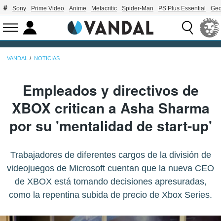
Sony
Prime Video
Anime
Metacritic
Spider-Man
PS Plus Essential
Geo
VANDAL
NOTICIAS
Empleados y directivos de
XBOX critican a Asha Sharma
por su 'mentalidad de start-up'
Trabajadores de diferentes cargos de la división de
videojuegos de Microsoft cuentan que la nueva CEO
de XBOX está tomando decisiones apresuradas,
como la repentina subida de precio de Xbox Series.