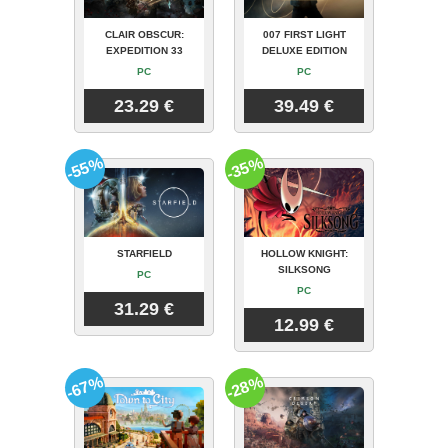
CLAIR OBSCUR:
007 FIRST LIGHT
EXPEDITION 33
DELUXE EDITION
PC
PC
23.29 €
39.49 €
-55%
-35%
STARFIELD
HOLLOW KNIGHT:
SILKSONG
PC
PC
31.29 €
12.99 €
-67%
-28%