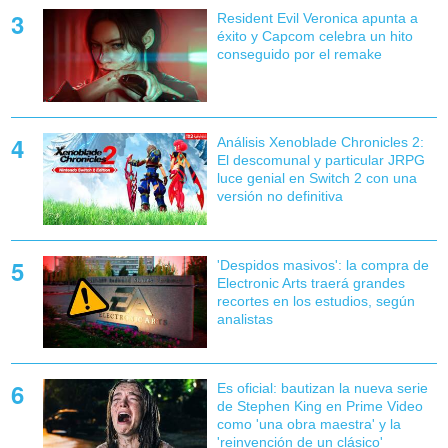
Resident Evil Veronica apunta a
éxito y Capcom celebra un hito
conseguido por el remake
Análisis Xenoblade Chronicles 2:
El descomunal y particular JRPG
luce genial en Switch 2 con una
versión no definitiva
'Despidos masivos': la compra de
Electronic Arts traerá grandes
recortes en los estudios, según
analistas
Es oficial: bautizan la nueva serie
de Stephen King en Prime Video
como 'una obra maestra' y la
'reinvención de un clásico'