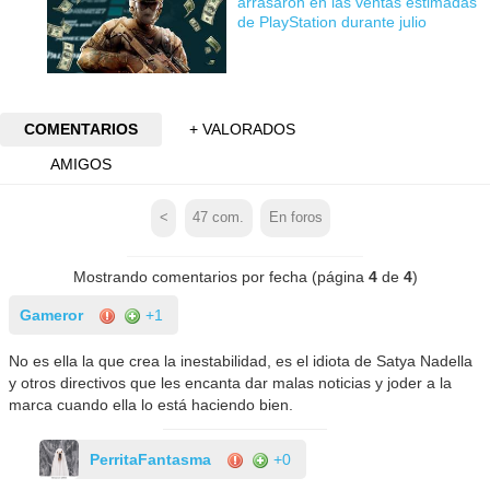
arrasaron en las ventas estimadas
de PlayStation durante julio
COMENTARIOS
+ VALORADOS
AMIGOS
<
47
com.
En foros
Mostrando comentarios por fecha (página
4
de
4
)
Gameror
+1
No es ella la que crea la inestabilidad, es el idiota de Satya Nadella
y otros directivos que les encanta dar malas noticias y joder a la
marca cuando ella lo está haciendo bien.
PerritaFantasma
+0