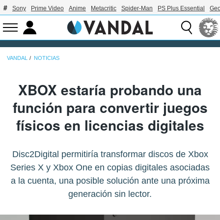
Sony
Prime Video
Anime
Metacritic
Spider-Man
PS Plus Essential
Geo
VANDAL
NOTICIAS
XBOX estaría probando una
función para convertir juegos
físicos en licencias digitales
Disc2Digital permitiría transformar discos de Xbox
Series X y Xbox One en copias digitales asociadas
a la cuenta, una posible solución ante una próxima
generación sin lector.