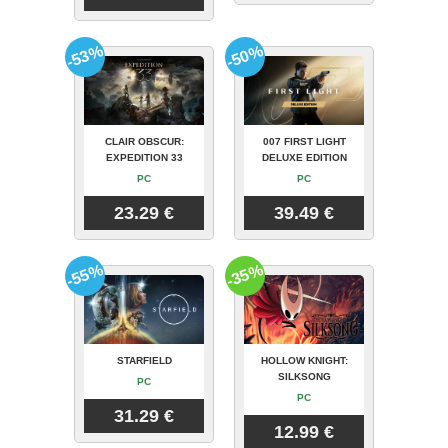
-53%
-50%
CLAIR OBSCUR:
007 FIRST LIGHT
EXPEDITION 33
DELUXE EDITION
PC
PC
23.29 €
39.49 €
-55%
-35%
STARFIELD
HOLLOW KNIGHT:
SILKSONG
PC
PC
31.29 €
12.99 €