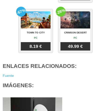
-67%
-28%
TOWN TO CITY
CRIMSON DESERT
PC
PC
8.19 €
49.99 €
ENLACES RELACIONADOS:
Fuente
IMÁGENES: