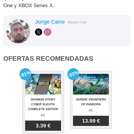
One y XBOX Series X.
Jorge Cano
REDACTOR
OFERTAS RECOMENDADAS
-91%
-53%
DIGIMON STORY
AVATAR: FRONTIERS
CYBER SLEUTH:
OF PANDORA
COMPLETE EDITION
PC
PC
13.99 €
3.39 €