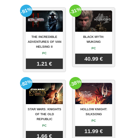
-91%
-31%
THE INCREDIBLE
BLACK MYTH:
ADVENTURES OF VAN
WUKONG
HELSING II
PC
PC
40.99 €
1.21 €
-82%
-38%
STAR WARS: KNIGHTS
HOLLOW KNIGHT:
OF THE OLD
SILKSONG
REPUBLIC
PC
PC
11.99 €
1.66 €