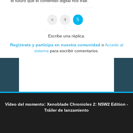
el futuro que el contenido digital nos trae.
«
4
5
Escribe una réplica:
Regístrate y participa en nuestra comunidad
o
Accede al
sistema
para escribir comentarios.
Vídeo del momento: Xenoblade Chronicles 2: NSW2 Edition -
Tráiler de lanzamiento