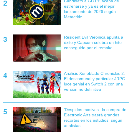
Candidato a GOTY: acaba de
estrenarse y ya es el mejor
lanzamiento de 2026 según
Metacritic
Resident Evil Veronica apunta a
éxito y Capcom celebra un hito
conseguido por el remake
Análisis Xenoblade Chronicles 2:
El descomunal y particular JRPG
luce genial en Switch 2 con una
versión no definitiva
'Despidos masivos': la compra de
Electronic Arts traerá grandes
recortes en los estudios, según
analistas