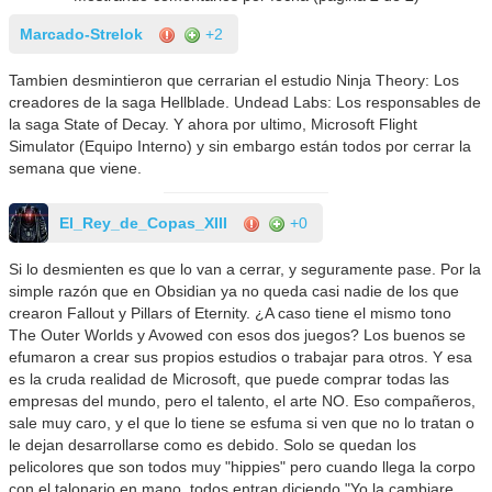
Marcado-Strelok
+2
Tambien desmintieron que cerrarian el estudio Ninja Theory: Los
creadores de la saga Hellblade. Undead Labs: Los responsables de
la saga State of Decay. Y ahora por ultimo, Microsoft Flight
Simulator (Equipo Interno) y sin embargo están todos por cerrar la
semana que viene.
El_Rey_de_Copas_XIII
+0
Si lo desmienten es que lo van a cerrar, y seguramente pase. Por la
simple razón que en Obsidian ya no queda casi nadie de los que
crearon Fallout y Pillars of Eternity. ¿A caso tiene el mismo tono
The Outer Worlds y Avowed con esos dos juegos? Los buenos se
efumaron a crear sus propios estudios o trabajar para otros. Y esa
es la cruda realidad de Microsoft, que puede comprar todas las
empresas del mundo, pero el talento, el arte NO. Eso compañeros,
sale muy caro, y el que lo tiene se esfuma si ven que no lo tratan o
le dejan desarrollarse como es debido. Solo se quedan los
pelicolores que son todos muy "hippies" pero cuando llega la corpo
con el talonario en mano, todos entran diciendo "Yo la cambiare