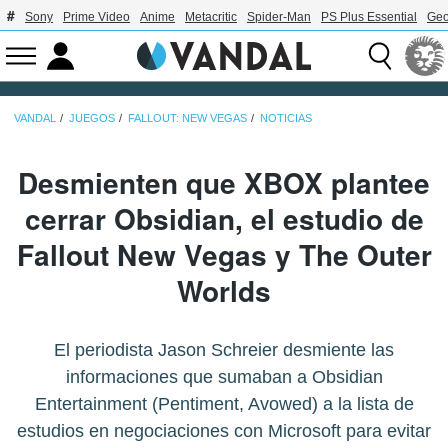
Sony
Prime Video
Anime
Metacritic
Spider-Man
PS Plus Essential
Geo
VANDAL
JUEGOS
FALLOUT: NEW VEGAS
NOTICIAS
Desmienten que XBOX plantee
cerrar Obsidian, el estudio de
Fallout New Vegas y The Outer
Worlds
El periodista Jason Schreier desmiente las
informaciones que sumaban a Obsidian
Entertainment (Pentiment, Avowed) a la lista de
estudios en negociaciones con Microsoft para evitar