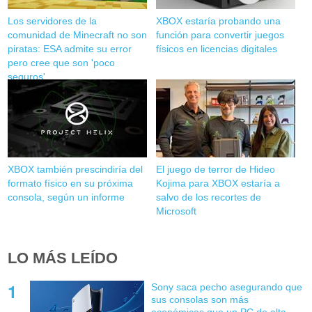
Los servidores de la
XBOX estaría probando una
comunidad de Minecraft no son
función para convertir juegos
piratas: ESA admite su error
físicos en licencias digitales
pero cree que son 'poco
seguros'
XBOX también prescindiría del
El juego de terror de Hideo
formato físico en su próxima
Kojima para XBOX estaría a
consola, según un informe
salvo de los recortes de
Microsoft
LO MÁS LEÍDO
Sony saca pecho asegurando que
sus consolas son más
económicas que un PC de alta