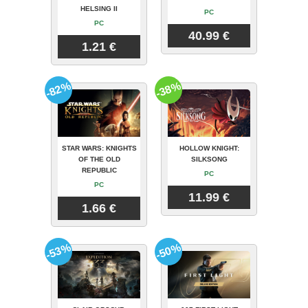
HELSING II
PC
PC
40.99 €
1.21 €
-82%
-38%
STAR WARS: KNIGHTS
HOLLOW KNIGHT:
OF THE OLD
SILKSONG
REPUBLIC
PC
PC
11.99 €
1.66 €
-53%
-50%