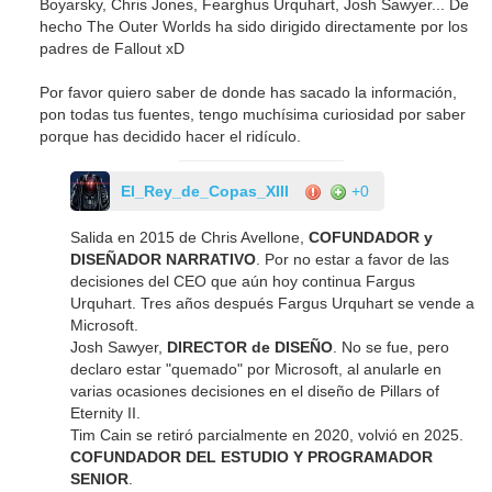
Boyarsky, Chris Jones, Fearghus Urquhart, Josh Sawyer... De
hecho The Outer Worlds ha sido dirigido directamente por los
padres de Fallout xD
Por favor quiero saber de donde has sacado la información,
pon todas tus fuentes, tengo muchísima curiosidad por saber
porque has decidido hacer el ridículo.
El_Rey_de_Copas_XIII
+0
Salida en 2015 de Chris Avellone,
COFUNDADOR y
DISEÑADOR NARRATIVO
. Por no estar a favor de las
decisiones del CEO que aún hoy continua Fargus
Urquhart. Tres años después Fargus Urquhart se vende a
Microsoft.
Josh Sawyer,
DIRECTOR de DISEÑO
. No se fue, pero
declaro estar "quemado" por Microsoft, al anularle en
varias ocasiones decisiones en el diseño de Pillars of
Eternity II.
Tim Cain se retiró parcialmente en 2020, volvió en 2025.
COFUNDADOR DEL ESTUDIO Y PROGRAMADOR
SENIOR
.