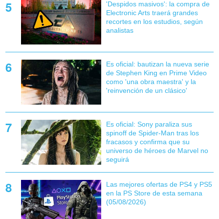
'Despidos masivos': la compra de
Electronic Arts traerá grandes
recortes en los estudios, según
analistas
Es oficial: bautizan la nueva serie
de Stephen King en Prime Video
como 'una obra maestra' y la
'reinvención de un clásico'
Es oficial: Sony paraliza sus
spinoff de Spider-Man tras los
fracasos y confirma que su
universo de héroes de Marvel no
seguirá
Las mejores ofertas de PS4 y PS5
en la PS Store de esta semana
(05/08/2026)