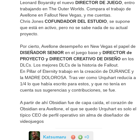
Leonard Boyarsky el nuevo
DIRECTOR DE JUEGO
, entro
trabajando en The Outer Worlds. Compara el trabajo de
Avellone en Fallout New Vegas, y me cuentas.
Chris Jones
COFUNDADOR DEL ESTUDIO
, se supone
que está en activo, pero no se sabe nada de su actual
proyecto.
Por cierto, Avellone desempeño en New Vegas el papel de
DISEÑADOR SENIOR
en el juego base y
DIRECTOR de
PROYECTO y DIRECTOR CREATIVO DE DISEÑO
en los
DLCs. Los mejores DLCs de la historia de Fallout.
En Pillar of Eternity trabajo en la creación de DURANCE y
la MADRE DOLOROSA. Tras ver como Urquhart reducía a
1/4 lo que había escrito para estos, y que no tenía en
cuenta sus sugerencias y contribuciones, se fue.
A partir de ahí Obsidian fue de capa caída, el corazón de
Obsidian era Avellone, el que se quedo Urquhart es solo el
típico CEO de perfil operativo sin alma de diseñador de
videojuegos
Katsumaru
+0