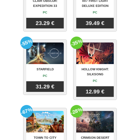
CLAIR OBSCUR:
007 FIRST LIGHT
EXPEDITION 33
DELUXE EDITION
PC
PC
23.29 €
39.49 €
-55%
-35%
STARFIELD
HOLLOW KNIGHT:
SILKSONG
PC
PC
31.29 €
12.99 €
-67%
-28%
TOWN TO CITY
CRIMSON DESERT