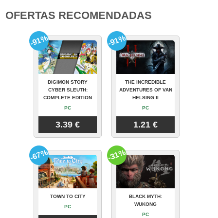
OFERTAS RECOMENDADAS
-91%
-91%
DIGIMON STORY
THE INCREDIBLE
CYBER SLEUTH:
ADVENTURES OF VAN
COMPLETE EDITION
HELSING II
PC
PC
3.39 €
1.21 €
-67%
-31%
TOWN TO CITY
BLACK MYTH:
WUKONG
PC
PC