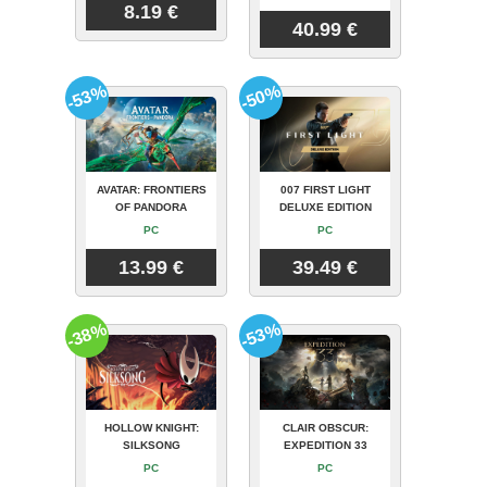
8.19 €
40.99 €
-53%
-50%
AVATAR: FRONTIERS
007 FIRST LIGHT
OF PANDORA
DELUXE EDITION
PC
PC
13.99 €
39.49 €
-38%
-53%
HOLLOW KNIGHT:
CLAIR OBSCUR:
SILKSONG
EXPEDITION 33
PC
PC