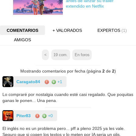
antes de lanzar su tráiler
extendido en Netflix
COMENTARIOS
+ VALORADOS
EXPERTOS
(1)
AMIGOS
<
19
com.
En foros
Mostrando comentarios por fecha (página
2
de
2
)
Caragato84
+1
Lo compraré por nostalgia cuando esté casi regalado. Que poquitas
ganas le ponen... Una pena.
Piter83
+0
El inglés no es un problema pero... pff a pleno 2025 ya les vale.
Seguro que si cogen los textos y lo meten por IA seria un plis.