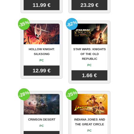
11.99 €
23.29 €
-35%
-82%
HOLLOW KNIGHT:
STAR WARS: KNIGHTS
SILKSONG
OF THE OLD
REPUBLIC
PC
PC
12.99 €
1.66 €
-28%
-25%
CRIMSON DESERT
INDIANA JONES AND
THE GREAT CIRCLE
PC
PC