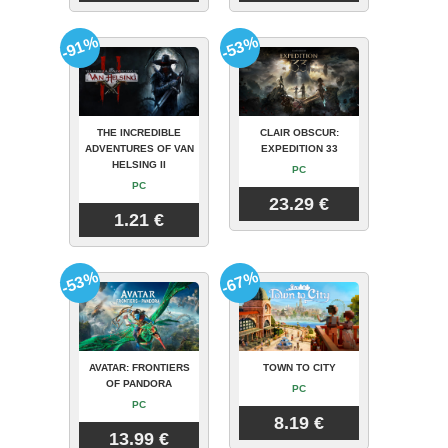
-91%
-53%
THE INCREDIBLE
CLAIR OBSCUR:
ADVENTURES OF VAN
EXPEDITION 33
HELSING II
PC
PC
23.29 €
1.21 €
-53%
-67%
AVATAR: FRONTIERS
TOWN TO CITY
OF PANDORA
PC
PC
8.19 €
13.99 €