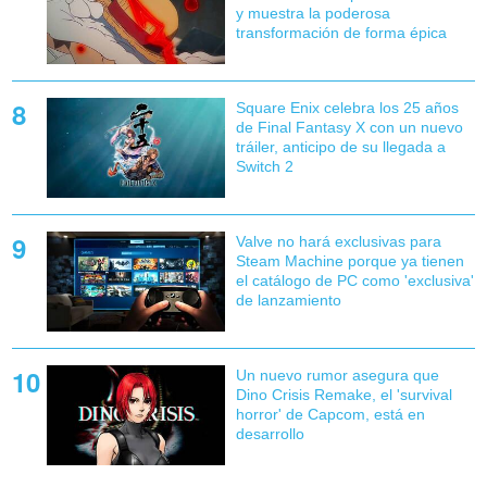
y muestra la poderosa
transformación de forma épica
Square Enix celebra los 25 años
de Final Fantasy X con un nuevo
tráiler, anticipo de su llegada a
Switch 2
Valve no hará exclusivas para
Steam Machine porque ya tienen
el catálogo de PC como 'exclusiva'
de lanzamiento
Un nuevo rumor asegura que
Dino Crisis Remake, el 'survival
horror' de Capcom, está en
desarrollo