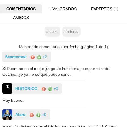
COMENTARIOS
+ VALORADOS
EXPERTOS
(1)
AMIGOS
5
com.
En foros
Mostrando comentarios por fecha (página
1
de
1
)
Scarecrowl
+2
Si Doom no es el mejor juego de la historia, con permiso del
Ocarina, yo ya no se que puede serlo.
HISTORICO
+0
Muy bueno.
Alaru
+0
Me estás diciendo
por el titulo
, que puedo jugar al Dark Aages