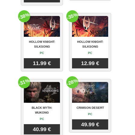
-38%
-35%
HOLLOW KNIGHT:
HOLLOW KNIGHT:
SILKSONG
SILKSONG
PC
PC
11.99 €
12.99 €
-31%
-28%
BLACK MYTH:
CRIMSON DESERT
WUKONG
PC
PC
49.99 €
40.99 €