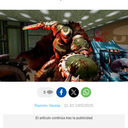
5
Ramón Varela
·
11:43 19/5/2025