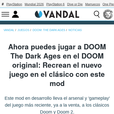
PlayStation
Mundial 2026
PlayStation 6
Dive or Die
Marruecos
One Pie
VANDAL
JUEGOS
DOOM: THE DARK AGES
NOTICIAS
Ahora puedes jugar a DOOM
The Dark Ages en el DOOM
original: Recrean el nuevo
juego en el clásico con este
mod
Este mod en desarrollo lleva el arsenal y 'gameplay'
del juego más reciente, ya a la venta, a los clásicos
Doom y Doom 2.