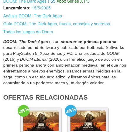
DOOM: The Dark Ages
PS5
Xbox Series X
PC
Lanzamiento:
15/5/2025
Análisis DOOM: The Dark Ages
Guía DOOM: The Dark Ages, trucos, consejos y secretos
Todos los juegos de Doom
DOOM: The Dark Ages
es un
shooter
en primera persona
desarrollado por id Software y publicado por Bethesda Softworks
para PlayStation 5, Xbox Series y PC. Una precuela de
DOOM
(2016) y
DOOM Eternal
(2020), un frenético juego de acción en
primera persona ahora con ambientación medieval, en el que nos
enfrentamos a nuevos enemigos, usamos armas inéditas en la
saga, como un escudo arrojadizo, y libramos épicas batallas
controlando a un poderoso meca y un dragón volador.
OFERTAS RELACIONADAS
-28%
-68%