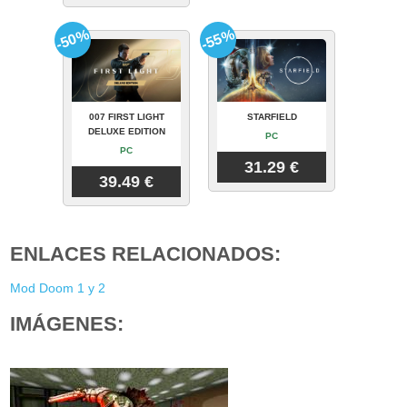
-50%
-55%
007 FIRST LIGHT
STARFIELD
DELUXE EDITION
PC
PC
31.29 €
39.49 €
ENLACES RELACIONADOS:
Mod Doom 1 y 2
IMÁGENES: