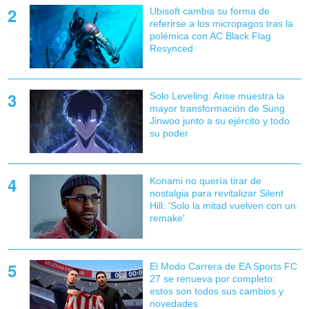
Ubisoft cambia su forma de
referirse a los micropagos tras la
polémica con AC Black Flag
Resynced
Solo Leveling: Arise muestra la
mayor transformación de Sung
Jinwoo junto a su ejército y todo
su poder
Konami no quería tirar de
nostalgia para revitalizar Silent
Hill: 'Solo la mitad vuelven con un
remake'
El Modo Carrera de EA Sports FC
27 se renueva por completo:
estos son todos sus cambios y
novedades