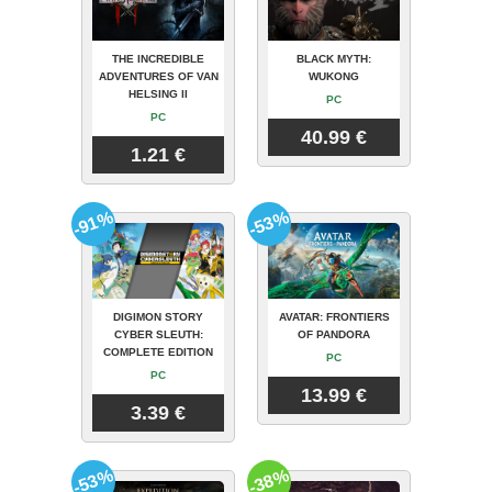
THE INCREDIBLE
BLACK MYTH:
ADVENTURES OF VAN
WUKONG
HELSING II
PC
PC
40.99 €
1.21 €
-91%
-53%
DIGIMON STORY
AVATAR: FRONTIERS
CYBER SLEUTH:
OF PANDORA
COMPLETE EDITION
PC
PC
13.99 €
3.39 €
-53%
-38%