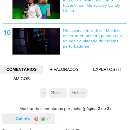
en 2030 y tiene claro cómo
hacerlo: con Minecraft y Candy
Crush
Un ascenso terrorífico: Moldrise
es terror en primera persona en
un edificio plagado de vecinos
perturbadores
COMENTARIOS
+ VALORADOS
EXPERTOS
(1)
AMIGOS
<
25
com.
En foros
Mostrando comentarios por fecha (página
2
de
2
)
Gallofa
+1