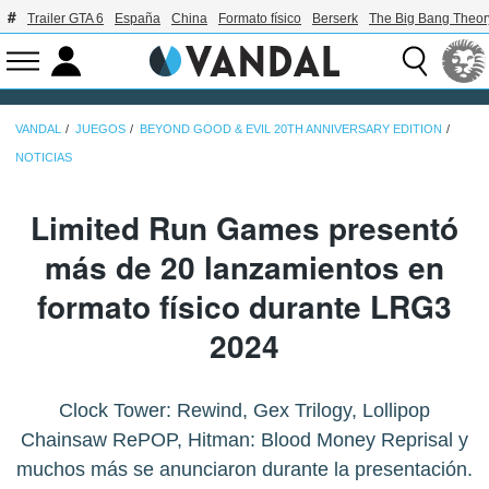
Trailer GTA 6
España
China
Formato físico
Berserk
The Big Bang Theor
VANDAL
JUEGOS
BEYOND GOOD & EVIL 20TH ANNIVERSARY EDITION
NOTICIAS
Limited Run Games presentó
más de 20 lanzamientos en
formato físico durante LRG3
2024
Clock Tower: Rewind, Gex Trilogy, Lollipop
Chainsaw RePOP, Hitman: Blood Money Reprisal y
muchos más se anunciaron durante la presentación.