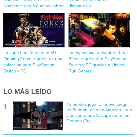
Nonsense con 8 nuevas cabras
dinosaurios
La saga beat 'em up en 3D
La espectacular aventura Fear
Fighting Force regresa en una
Effect regresará a PlayStation,
colección para PlayStation,
Switch y PC gracias a Limited
Switch y PC
Run Games
LO MÁS LEÍDO
Ya puedes jugar al nuevo juego
de Batman: está en Amazon Luna
y es como una 'escape room' en
Gotham City