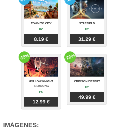
TOWN TO CITY
STARFIELD
PC
PC
8.19 €
31.29 €
-35%
-28%
HOLLOW KNIGHT:
CRIMSON DESERT
SILKSONG
PC
PC
49.99 €
12.99 €
IMÁGENES: