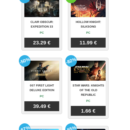
CLAIR OBSCUR:
HOLLOW KNIGHT:
EXPEDITION 33
SILKSONG
PC
PC
23.29 €
11.99 €
-50%
-82%
007 FIRST LIGHT
STAR WARS: KNIGHTS
DELUXE EDITION
OF THE OLD
REPUBLIC
PC
PC
39.49 €
1.66 €
-67%
-55%