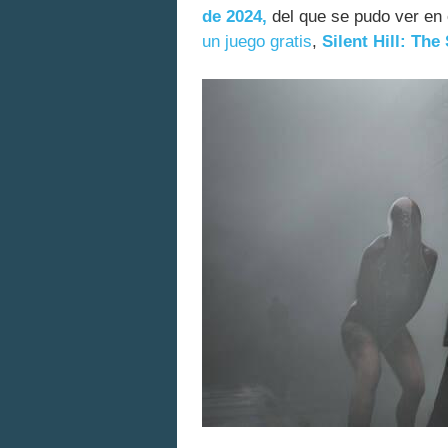
de 2024,
del que se pudo ver en 
un juego gratis
,
Silent Hill: Th