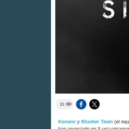
31
Konami
y
Bloober Team
(el equ
han anunciado en X una retrans