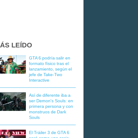
ÁS LEÍDO
GTA 6 podría salir en
formato físico tras el
lanzamiento, según el
jefe de Take-Two
Interactive
Así de diferente iba a
ser Demon's Souls: en
primera persona y con
monstruos de Dark
Souls
El Tráiler 3 de GTA 6