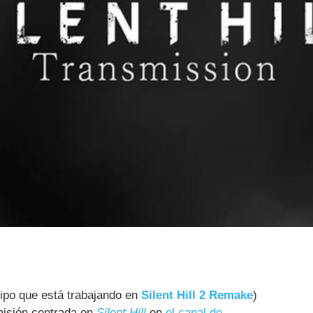
ipo que está trabajando en
Silent Hill 2 Remake
)
misión centrada en
Silent Hill
en
el canal de