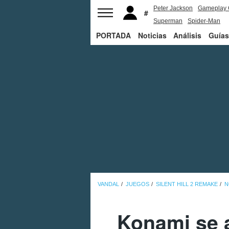
Peter Jackson
Gameplay 
Superman
Spider-Man
PORTADA
Noticias
Análisis
Guías
VANDAL
JUEGOS
SILENT HILL 2 REMAKE
N
Konami se a