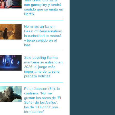
será como una serie
con gameplay y tendrá
sentido que se emita en
Netflix
No mires arriba en
Beast of Reincarnation:
la curiosidad te matará
y tiene sentido en el
lore
Solo Leveling Karma
mantiene su estreno en
2026: el juego más
importante de la serie
prepara noticias
Peter Jackson (64), lo
confirma: 'No me
gustan los orcos de 'El
Señor de los Anillos',
los de 'El Hobbit' son
formidables'