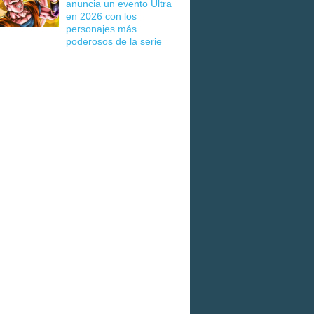
anuncia un evento Ultra
en 2026 con los
personajes más
poderosos de la serie