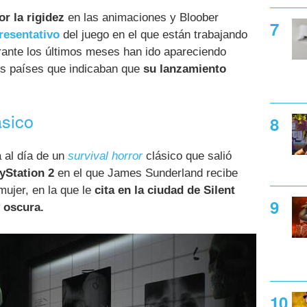
r la rigidez
en las animaciones y Bloober
resentativo
del juego en el que están trabajando
rante los últimos meses han ido apareciendo
s países que indicaban que
su lanzamiento
ásico
 al día de un
survival horror
clásico que salió
yStation 2
en el que James Sunderland recibe
 mujer, en la que le
cita en la ciudad de Silent
y oscura.