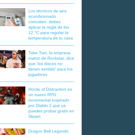
Los técnicos de aire
acondicionado
coinciden: debes
aplicar la regla de los
12 °C para regular la
temperatura de tu casa
Take-Two, la empresa
matriz de Rockstar, dice
que 'los discos no
tienen sentido' para los
jugadores
Horde of Distraction es
un nuevo RPG
incremental inspirado
por Diablo 2 que ya
puedes probar gratis en
Steam
Dragon Ball Legends