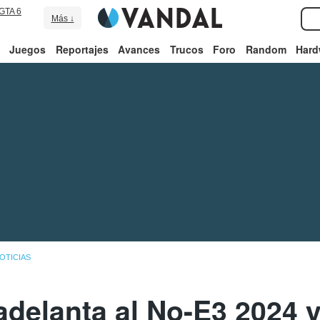
GTA 6
Más ↓
Juegos
Reportajes
Avances
Trucos
Foro
Random
Hard
OTICIAS
delanta al No-E3 2024 