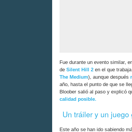
Fue durante un evento similar, e
de
Silent Hill 2
en el que trabaja
The Medium
), aunque después
año, hasta el punto de que se ll
Bloober salió al paso y explicó 
calidad posible.
Un tráiler y un juego 
Este año se han ido sabiendo má