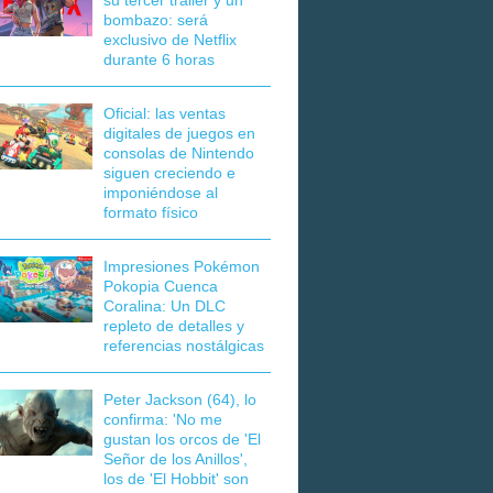
su tercer tráiler y un
bombazo: será
exclusivo de Netflix
durante 6 horas
Oficial: las ventas
digitales de juegos en
consolas de Nintendo
siguen creciendo e
imponiéndose al
formato físico
Impresiones Pokémon
Pokopia Cuenca
Coralina: Un DLC
repleto de detalles y
referencias nostálgicas
Peter Jackson (64), lo
confirma: 'No me
gustan los orcos de 'El
Señor de los Anillos',
los de 'El Hobbit' son