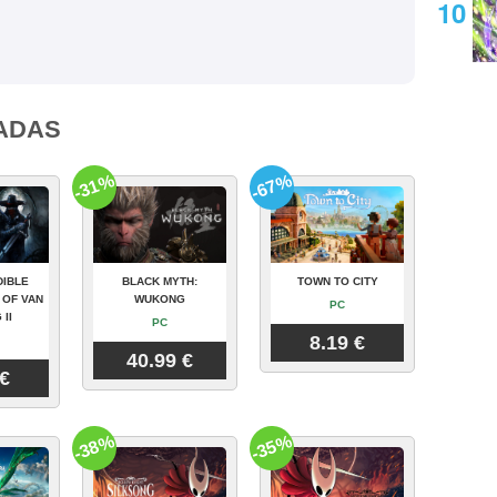
ADAS
-31%
-67%
DIBLE
BLACK MYTH:
TOWN TO CITY
 OF VAN
WUKONG
PC
 II
PC
8.19 €
40.99 €
 €
-38%
-35%