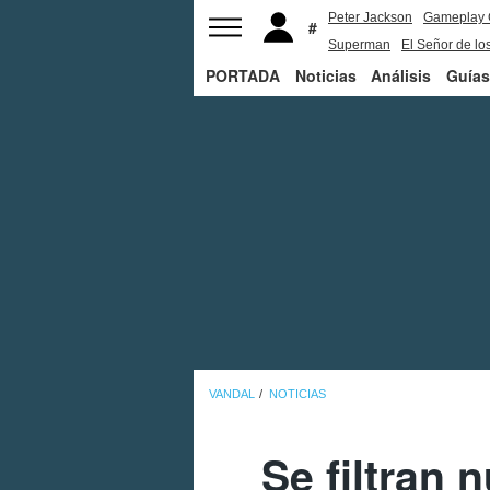
Peter Jackson
Gameplay 
Superman
El Señor de los
PORTADA
Noticias
Análisis
Guías
VANDAL
NOTICIAS
Se filtran 