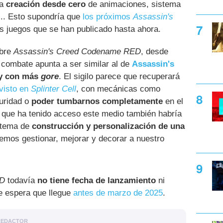
la
creación desde cero
de animaciones, sistema
.. Esto supondría que
los próximos
Assassin's
s juegos que se han publicado hasta ahora.
obre
Assassin's Creed Codename RED
, desde
combate apunta a ser similar al de
Assassin's
y con más
gore
. El sigilo parece que recuperará
visto en
Splinter Cell
, con mecánicas como
uridad o
poder tumbarnos completamente
en el
 que ha tenido acceso este medio también habría
istema de
construcción y personalización de una
emos gestionar, mejorar y decorar a nuestro
ED
todavía
no tiene fecha de lanzamiento
ni
e espera que llegue
antes de marzo de 2025
.
REDACTOR