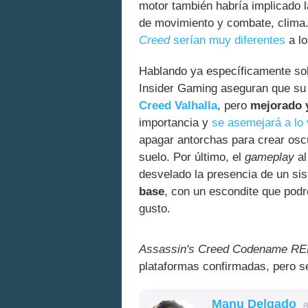
motor también habría implicado 
de movimiento y combate, clima.
Creed
serían muy diferentes
a lo
Hablando ya específicamente s
Insider Gaming aseguran que su 
Creed Valhalla
, pero
mejorado 
importancia y
se asemejará a lo 
apagar antorchas para crear osc
suelo. Por último, el
gameplay
al
desvelado la presencia de un s
base
, con un escondite que podr
gusto.
Assassin's Creed Codename R
plataformas confirmadas, pero s
Manu Delgado