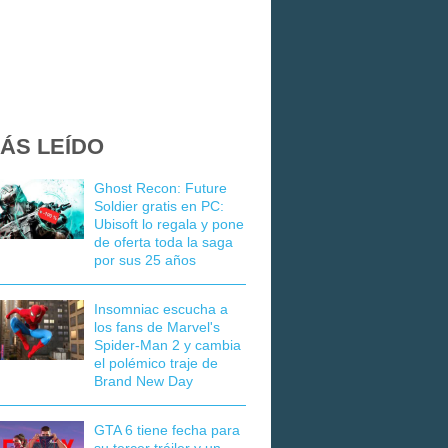
ÁS LEÍDO
Ghost Recon: Future
Soldier gratis en PC:
Ubisoft lo regala y pone
de oferta toda la saga
por sus 25 años
Insomniac escucha a
los fans de Marvel's
Spider-Man 2 y cambia
el polémico traje de
Brand New Day
GTA 6 tiene fecha para