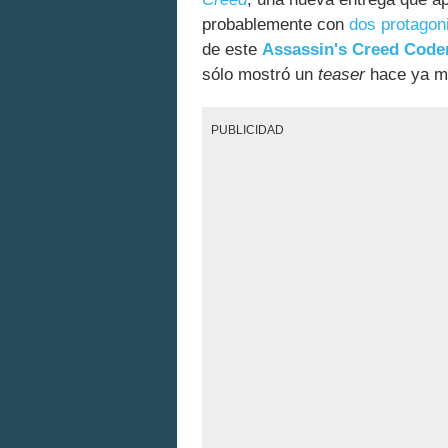
probablemente con
dos protagon
de este
Assassin's Creed Cod
sólo mostró un
teaser
hace ya m
PUBLICIDAD