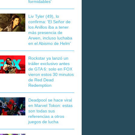
formidables'
Liv Tyler (49), lo
confirma: 'El Señor de
los Anillos iba a tener
más presencia de
Arwen, incluso luchaba
en el Abismo de Helm'
Rockstar ya lanzó un
tráiler exclusivo antes
de GTA 6: solo en FOX
vieron estos 30 minutos
de Red Dead
Redemption
Deadpool se hace viral
en Marvel Tokon: estas
son todas sus
referencias a otros
juegos de lucha