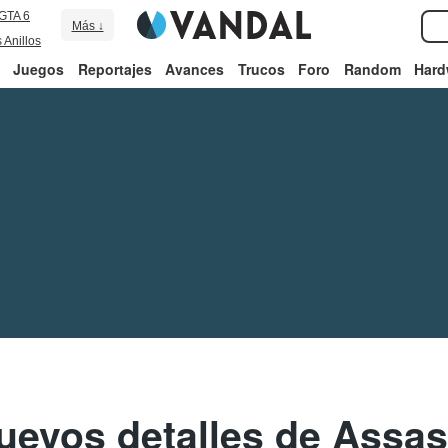
GTA 6
Más ↓
 Anillos
Juegos
Reportajes
Avances
Trucos
Foro
Random
Hard
nuevos detalles de Assa