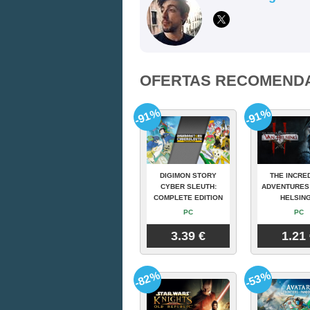
OFERTAS RECOMEND
-91%
-91%
DIGIMON STORY
THE INCRE
CYBER SLEUTH:
ADVENTURES
COMPLETE EDITION
HELSING
PC
PC
3.39 €
1.21
-82%
-53%