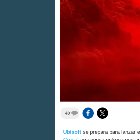
40
Ubisoft
se prepara para lanzar e
Creed
, una nueva entrega que a