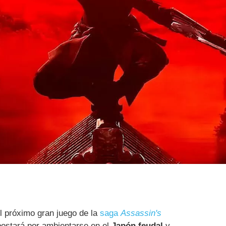
l próximo gran juego de la
saga
Assassin's
postará por ambientarse en el
Japón feudal
y