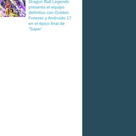
Dragon Ball Legends
presenta el equipo
definitivo con Golden
Freezer y Androide 17
en el épico final de
'Super'