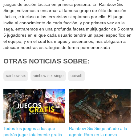
juegos de acción táctica en primera persona. En Rainbow Six
Siege, volvemos a encarnar al famoso grupo de élite de acción
táctica, e incluso a los terroristas si optamos por ello. El juego
invita al conocimiento de cada facción, y por primera vez en la
saga, entraremos en una profunda faceta multijugador de 5 contra
5 jugadores en el que cada usuario tendrá un papel específico en
el equipo, y en el cual los mapas y escenarios, nos obligarán a
adecuar nuestras estrategias de forma pormenorizada.
OTRAS NOTICIAS SOBRE:
rainbow six
rainbow six siege
ubisoft
Todos los juegos a los que
Rainbow Six Siege añade a la
podrás jugar totalmente gratis
agente Ram en la nueva