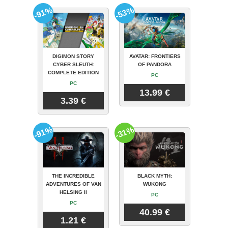
-91%
-53%
DIGIMON STORY
AVATAR: FRONTIERS
CYBER SLEUTH:
OF PANDORA
COMPLETE EDITION
PC
PC
13.99 €
3.39 €
-91%
-31%
THE INCREDIBLE
BLACK MYTH:
ADVENTURES OF VAN
WUKONG
HELSING II
PC
PC
40.99 €
1.21 €