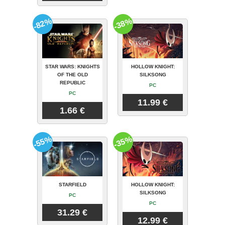
-82%
-38%
STAR WARS: KNIGHTS
HOLLOW KNIGHT:
OF THE OLD
SILKSONG
REPUBLIC
PC
PC
11.99 €
1.66 €
-55%
-35%
STARFIELD
HOLLOW KNIGHT:
SILKSONG
PC
PC
31.29 €
12.99 €