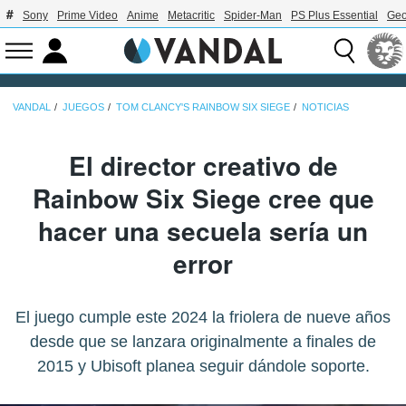
Sony
Prime Video
Anime
Metacritic
Spider-Man
PS Plus Essential
Geo
VANDAL
JUEGOS
TOM CLANCY'S RAINBOW SIX SIEGE
NOTICIAS
El director creativo de
Rainbow Six Siege cree que
hacer una secuela sería un
error
El juego cumple este 2024 la friolera de nueve años
desde que se lanzara originalmente a finales de
2015 y Ubisoft planea seguir dándole soporte.