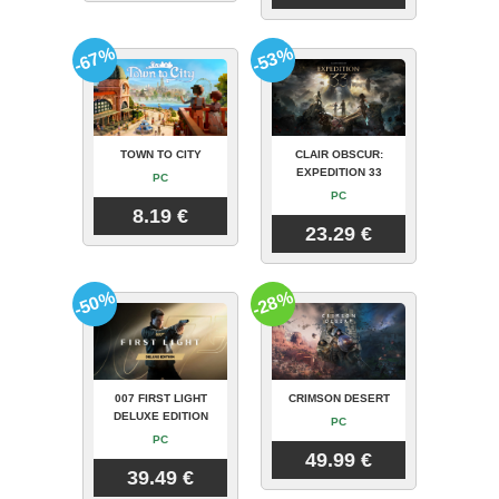
-67%
-53%
TOWN TO CITY
CLAIR OBSCUR:
EXPEDITION 33
PC
PC
8.19 €
23.29 €
-50%
-28%
007 FIRST LIGHT
CRIMSON DESERT
DELUXE EDITION
PC
PC
49.99 €
39.49 €