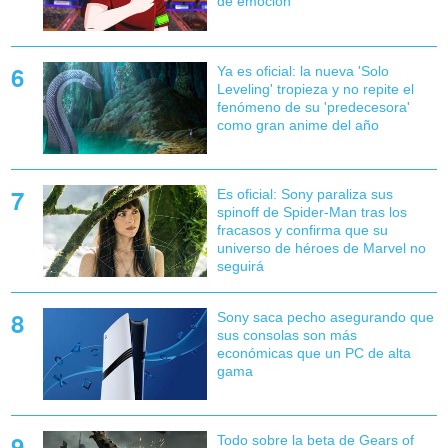
de emoción
Ya es oficial: la nueva 'Solo
Leveling' tropieza y no repite el
fenómeno de su 'predecesora'
como gran anime del año
Es oficial: Sony paraliza sus
spinoff de Spider-Man tras los
fracasos y confirma que su
universo de héroes de Marvel no
seguirá
Sony saca pecho asegurando que
sus consolas son más
económicas que un PC de alta
gama
Todo sobre la beta de Gears of