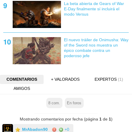
La beta abierta de Gears of War
E-Day finalmente sí incluirá el
modo Versus
El nuevo tráiler de Onimusha: Way
of the Sword nos muestra un
épico combate contra un
poderoso jefe
COMENTARIOS
+ VALORADOS
EXPERTOS
(1)
AMIGOS
8
com.
En foros
Mostrando comentarios por fecha (página
1
de
1
)
MrAbadon90
+0