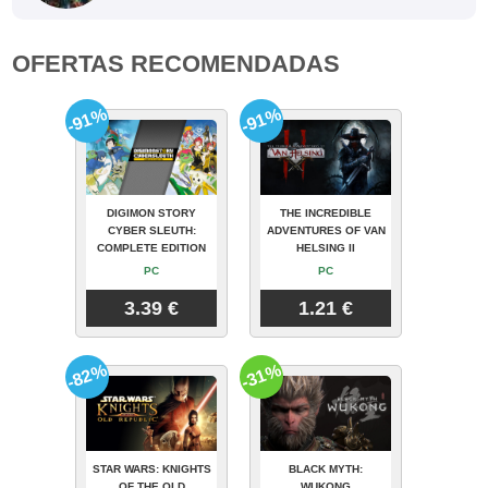
OFERTAS RECOMENDADAS
-91%
-91%
DIGIMON STORY
THE INCREDIBLE
CYBER SLEUTH:
ADVENTURES OF VAN
COMPLETE EDITION
HELSING II
PC
PC
3.39 €
1.21 €
-82%
-31%
STAR WARS: KNIGHTS
BLACK MYTH:
OF THE OLD
WUKONG