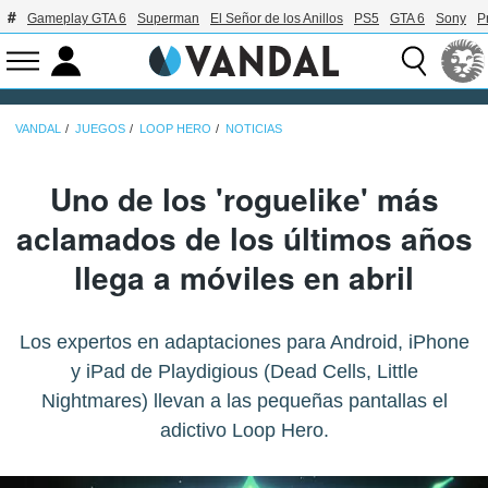
Gameplay GTA 6
Superman
El Señor de los Anillos
PS5
GTA 6
Sony
P
VANDAL
JUEGOS
LOOP HERO
NOTICIAS
Uno de los 'roguelike' más
aclamados de los últimos años
llega a móviles en abril
Los expertos en adaptaciones para Android, iPhone
y iPad de Playdigious (Dead Cells, Little
Nightmares) llevan a las pequeñas pantallas el
adictivo Loop Hero.