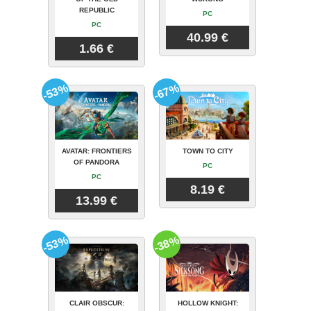
REPUBLIC
PC
PC
40.99 €
1.66 €
-53%
-67%
AVATAR: FRONTIERS
TOWN TO CITY
OF PANDORA
PC
PC
8.19 €
13.99 €
-53%
-38%
CLAIR OBSCUR:
HOLLOW KNIGHT: