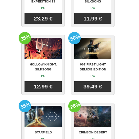
EXPEDITION 33
SILKSONG
PC
PC
23.29 €
11.99 €
-35%
-50%
HOLLOW KNIGHT:
007 FIRST LIGHT
SILKSONG
DELUXE EDITION
PC
PC
12.99 €
39.49 €
-55%
-28%
STARFIELD
CRIMSON DESERT
PC
PC