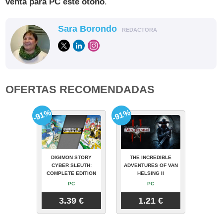
venta para PC este otoño
.
Sara Borondo
REDACTORA
OFERTAS RECOMENDADAS
-91%
-91%
DIGIMON STORY
THE INCREDIBLE
CYBER SLEUTH:
ADVENTURES OF VAN
COMPLETE EDITION
HELSING II
PC
PC
3.39 €
1.21 €