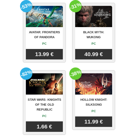
-53%
-31%
AVATAR: FRONTIERS
BLACK MYTH:
OF PANDORA
WUKONG
PC
PC
13.99 €
40.99 €
-82%
-38%
STAR WARS: KNIGHTS
HOLLOW KNIGHT:
OF THE OLD
SILKSONG
REPUBLIC
PC
PC
11.99 €
1.66 €