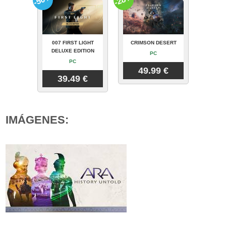
007 FIRST LIGHT
CRIMSON DESERT
DELUXE EDITION
PC
PC
49.99 €
39.49 €
IMÁGENES: