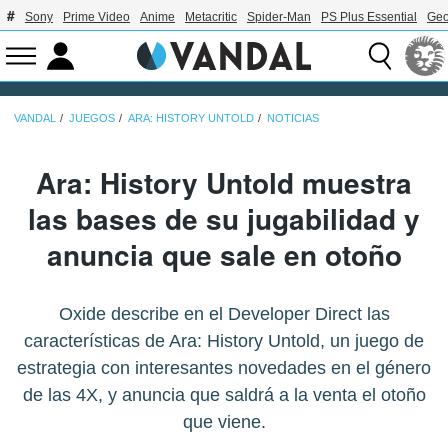
Sony
Prime Video
Anime
Metacritic
Spider-Man
PS Plus Essential
Geo
VANDAL
JUEGOS
ARA: HISTORY UNTOLD
NOTICIAS
Ara: History Untold muestra
las bases de su jugabilidad y
anuncia que sale en otoño
Oxide describe en el Developer Direct las
características de Ara: History Untold, un juego de
estrategia con interesantes novedades en el género
de las 4X, y anuncia que saldrá a la venta el otoño
que viene.