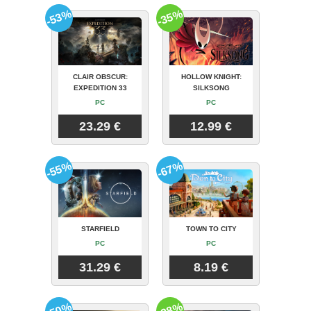
-53%
-35%
CLAIR OBSCUR:
HOLLOW KNIGHT:
EXPEDITION 33
SILKSONG
PC
PC
23.29 €
12.99 €
-55%
-67%
STARFIELD
TOWN TO CITY
PC
PC
31.29 €
8.19 €
-50%
-28%