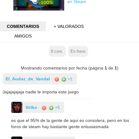
en Steam
COMENTARIOS
+ VALORADOS
AMIGOS
8
com.
En foros
Mostrando comentarios por fecha (página
1
de
1
)
El_Audaz_de_Vandal
+1
Jajajajajaja nadie le importa este juego
Volko
+5
es que el 95% de la gente de aqui es consolera, pero en los
foros de steam hay bastante gente entusiasmada