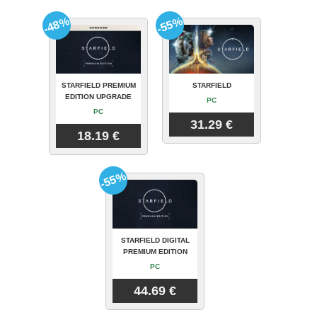
-48%
-55%
STARFIELD PREMIUM
STARFIELD
EDITION UPGRADE
PC
PC
31.29 €
18.19 €
-55%
STARFIELD DIGITAL
PREMIUM EDITION
PC
44.69 €