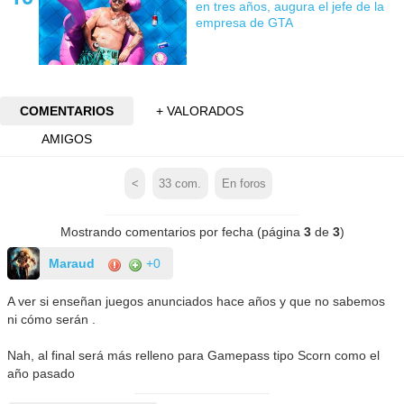
en tres años, augura el jefe de la
empresa de GTA
COMENTARIOS
+ VALORADOS
AMIGOS
<
33
com.
En foros
Mostrando comentarios por fecha (página
3
de
3
)
Maraud
+0
A ver si enseñan juegos anunciados hace años y que no sabemos
ni cómo serán .
Nah, al final será más relleno para Gamepass tipo Scorn como el
año pasado