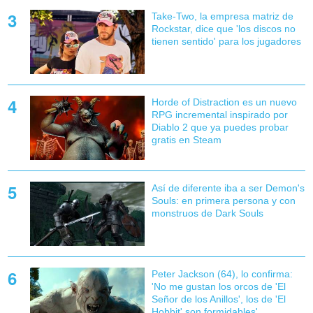
Take-Two, la empresa matriz de
Rockstar, dice que 'los discos no
tienen sentido' para los jugadores
Horde of Distraction es un nuevo
RPG incremental inspirado por
Diablo 2 que ya puedes probar
gratis en Steam
Así de diferente iba a ser Demon's
Souls: en primera persona y con
monstruos de Dark Souls
Peter Jackson (64), lo confirma:
'No me gustan los orcos de 'El
Señor de los Anillos', los de 'El
Hobbit' son formidables'