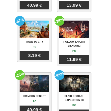
40.99 €
13.99 €
-67%
-38%
TOWN TO CITY
HOLLOW KNIGHT:
SILKSONG
PC
PC
8.19 €
11.99 €
-28%
-53%
CRIMSON DESERT
CLAIR OBSCUR:
EXPEDITION 33
PC
PC
49.99 €