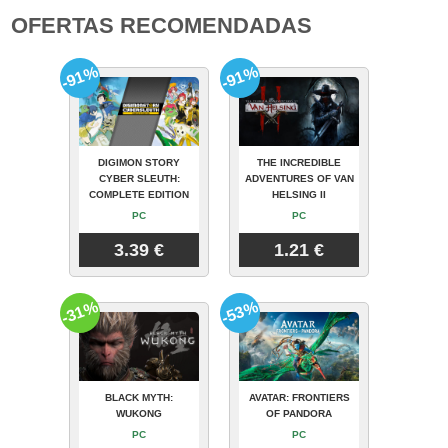
OFERTAS RECOMENDADAS
-91%
-91%
DIGIMON STORY
THE INCREDIBLE
CYBER SLEUTH:
ADVENTURES OF VAN
COMPLETE EDITION
HELSING II
PC
PC
3.39 €
1.21 €
-31%
-53%
BLACK MYTH:
AVATAR: FRONTIERS
WUKONG
OF PANDORA
PC
PC