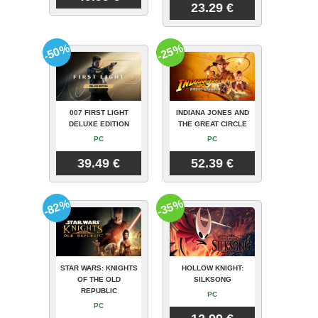
23.29 €
-50%
-25%
007 FIRST LIGHT
INDIANA JONES AND
DELUXE EDITION
THE GREAT CIRCLE
PC
PC
39.49 €
52.39 €
-82%
-35%
STAR WARS: KNIGHTS
HOLLOW KNIGHT:
OF THE OLD
SILKSONG
REPUBLIC
PC
PC