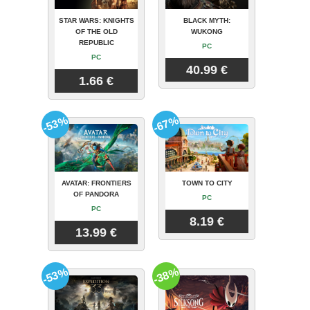
STAR WARS: KNIGHTS
BLACK MYTH:
OF THE OLD
WUKONG
REPUBLIC
PC
PC
40.99 €
1.66 €
-53%
-67%
AVATAR: FRONTIERS
TOWN TO CITY
OF PANDORA
PC
PC
8.19 €
13.99 €
-53%
-38%