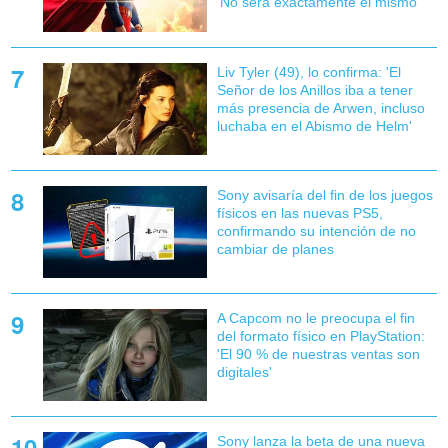
'No será exactamente el mismo'
Liv Tyler (49), lo confirma: 'El
Señor de los Anillos iba a tener
más presencia de Arwen, incluso
luchaba en el Abismo de Helm'
Sony avisaría del fin de los juegos
físicos en las nuevas PS5,
confirmando su intención de no
cambiar de planes
A Capcom no le preocupa el fin
del formato físico en PlayStation:
'El 90 % de nuestras ventas son
digitales'
Sony lanza la beta de una nueva