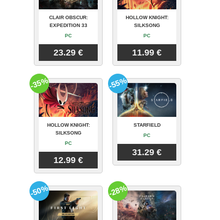
CLAIR OBSCUR:
HOLLOW KNIGHT:
EXPEDITION 33
SILKSONG
PC
PC
23.29 €
11.99 €
-35%
-55%
HOLLOW KNIGHT:
STARFIELD
SILKSONG
PC
PC
31.29 €
12.99 €
-50%
-28%