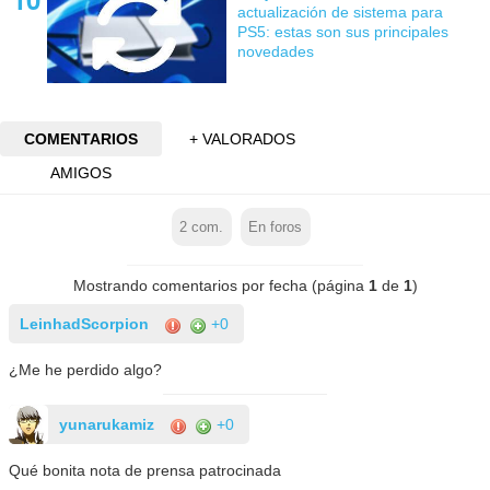
actualización de sistema para
PS5: estas son sus principales
novedades
COMENTARIOS
+ VALORADOS
AMIGOS
2
com.
En foros
Mostrando comentarios por fecha (página
1
de
1
)
LeinhadScorpion
+0
¿Me he perdido algo?
yunarukamiz
+0
Qué bonita nota de prensa patrocinada