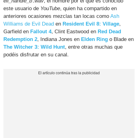
eli_handle_b․wav
, el nombre por el que es conocido
este usuario de
YouTube
, quien ha compartido en
anteriores ocasiones mezclas tan locas como
Ash
Williams de Evil Dead
en
Resident Evil 8: Village
,
Garfield en
Fallout 4
, Clint Eastwood en
Red Dead
Redemption 2
, Indiana Jones en
Elden Ring
o Blade en
The Witcher 3: Wild Hunt
, entre otras muchas que
podéis disfrutar en su canal.