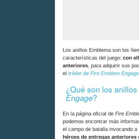
Los anillos Emblema son los ítem
características del juego:
con el
anteriores
, para adquirir sus po
el
tráiler de
Fire Emblem Engage
¿Qué son los anill
?
Engage
En la página oficial de
Fire Emb
podemos encontrar más informac
el campo de batalla invocando a 
héroes de entregas anteriores