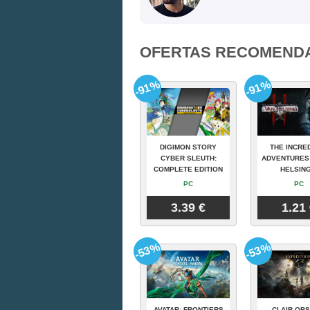
OFERTAS RECOMEND
-91%
-91%
DIGIMON STORY
THE INCRE
CYBER SLEUTH:
ADVENTURES
COMPLETE EDITION
HELSING
PC
PC
3.39 €
1.21
-53%
-53%
AVATAR: FRONTIERS
CLAIR OBS