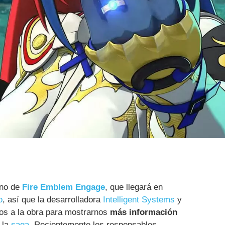
eno de
Fire Emblem Engage
, que llegará en
o
, así que la desarrolladora
Intelligent Systems
y
s a la obra para mostrarnos
más información
 la
saga
. Recientemente los responsables