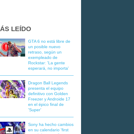
ÁS LEÍDO
GTA 6 no está libre de
un posible nuevo
retraso, según un
exempleado de
Rockstar: 'La gente
esperará, no importa'
Dragon Ball Legends
presenta el equipo
definitivo con Golden
Freezer y Androide 17
en el épico final de
'Super'
Sony ha hecho cambios
en su calendario 'first