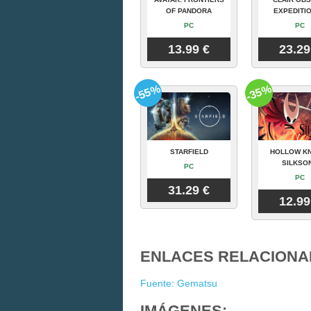
OF PANDORA
EXPEDITIO
PC
PC
13.99 €
23.29
-55%
-35%
STARFIELD
HOLLOW KN
SILKSO
PC
PC
31.29 €
12.99
ENLACES RELACIONA
Fuente: Gematsu
IMÁGENES: