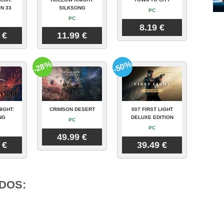
N 33
SILKSONG
PC
PC
8.19 €
 €
11.99 €
-28%
-50%
IGHT:
CRIMSON DESERT
007 FIRST LIGHT
NG
DELUXE EDITION
PC
PC
49.99 €
 €
39.49 €
DOS: