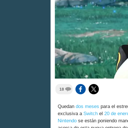
18
Quedan
dos meses
para el estr
exclusiva a
Switch
el
20 de ener
Nintendo
se están poniendo mano
acerca de esta nueva entrega de