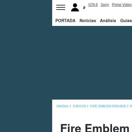
GTA 6
Sony
Prime Video
PORTADA
Noticias
Análisis
Guías
VANDAL
JUEGOS
FIRE EMBLEM ENGAGE
N
Fire Emblem