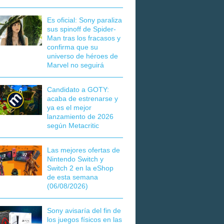
Es oficial: Sony paraliza
sus spinoff de Spider-
Man tras los fracasos y
confirma que su
universo de héroes de
Marvel no seguirá
Candidato a GOTY:
acaba de estrenarse y
ya es el mejor
lanzamiento de 2026
según Metacritic
Las mejores ofertas de
Nintendo Switch y
Switch 2 en la eShop
de esta semana
(06/08/2026)
Sony avisaría del fin de
los juegos físicos en las