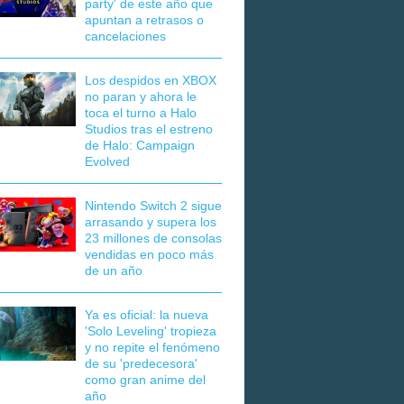
party' de este año que
apuntan a retrasos o
cancelaciones
Los despidos en XBOX
no paran y ahora le
toca el turno a Halo
Studios tras el estreno
de Halo: Campaign
Evolved
Nintendo Switch 2 sigue
arrasando y supera los
23 millones de consolas
vendidas en poco más
de un año
Ya es oficial: la nueva
'Solo Leveling' tropieza
y no repite el fenómeno
de su 'predecesora'
como gran anime del
año