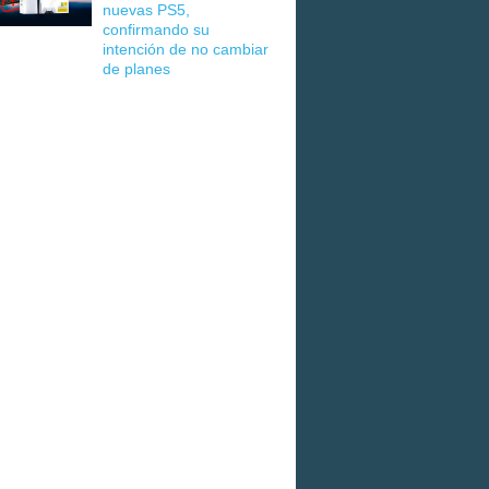
nuevas PS5,
confirmando su
intención de no cambiar
de planes