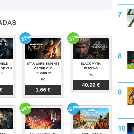
ADAS
-82%
-31%
DIBLE
STAR WARS: KNIGHTS
BLACK MYTH:
 OF VAN
OF THE OLD
WUKONG
 II
REPUBLIC
PC
PC
40.99 €
 €
1.66 €
-38%
-67%
CUR:
HOLLOW KNIGHT:
TOWN TO CITY