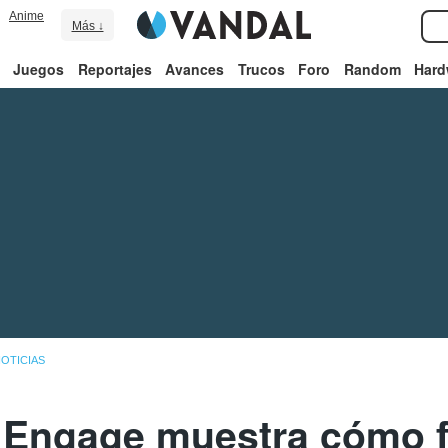
Anime
Más ↓
Juegos
Reportajes
Avances
Trucos
Foro
Random
Hard
OTICIAS
 Engage muestra cómo f