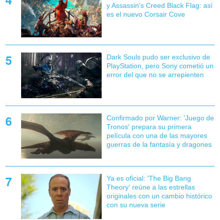
y Assassin's Creed Black Flag: así
es el nuevo Corsair Cove
Dark Souls pudo ser exclusivo de
PlayStation, pero Sony cometió un
error del que no se arrepienten
Confirmado por Warner: 'Juego de
Tronos' prepara su primera
película con una de las mayores
guerras de la fantasía y dragones
Ya es oficial: 'The Big Bang
Theory' reúne a las estrellas
originales con un cambio histórico
con su nueva serie