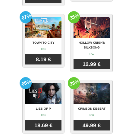
-67%
-35%
TOWN TO CITY
HOLLOW KNIGHT:
SILKSONG
PC
PC
8.19 €
12.99 €
-68%
-28%
LIES OF P
CRIMSON DESERT
PC
PC
18.69 €
49.99 €