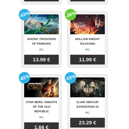
-53%
-38%
AVATAR: FRONTIERS
HOLLOW KNIGHT:
OF PANDORA
SILKSONG
PC
PC
13.99 €
11.99 €
-82%
-53%
STAR WARS: KNIGHTS
CLAIR OBSCUR:
OF THE OLD
EXPEDITION 33
REPUBLIC
PC
PC
23.29 €
1.66 €