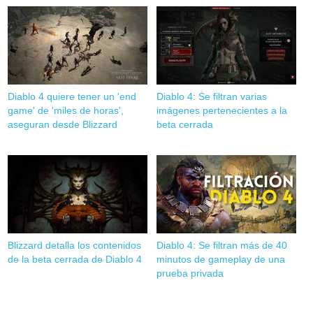
Diablo 4 quiere tener un 'end
Diablo 4: Se filtran varias
game' de 'miles de horas',
imágenes pertenecientes a la
aseguran desde Blizzard
beta cerrada
Blizzard detalla los contenidos
Diablo 4: Se filtran más de 40
de la beta cerrada de Diablo 4
minutos de gameplay de una
prueba privada