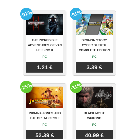
-91%
-91%
THE INCREDIBLE
DIGIMON STORY
ADVENTURES OF VAN
CYBER SLEUTH:
HELSING II
COMPLETE EDITION
PC
PC
1.21 €
3.39 €
-25%
-31%
INDIANA JONES AND
BLACK MYTH:
THE GREAT CIRCLE
WUKONG
PC
PC
52.39 €
40.99 €