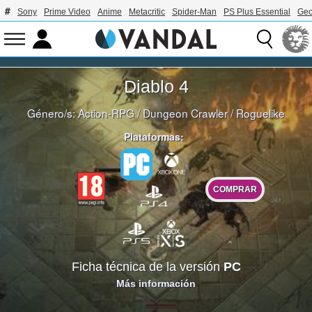
Sony
Prime Video
Anime
Metacritic
Spider-Man
PS Plus Essential
Geo
Diablo 4
Género/s:
Action-RPG
/
Dungeon Crawler
/
Roguelike
Plataformas:
COMPRAR
Ficha técnica de la versión
PC
Más información