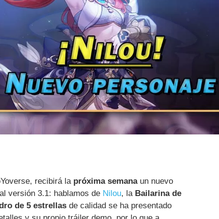
overse, recibirá la
próxima semana
un nuevo
al versión 3.1: hablamos de
Nilou
, la
Bailarina de
dro de 5 estrellas
de calidad se ha presentado
talles y su propio tráiler demo, por lo que a