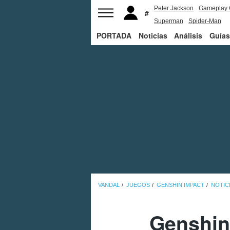
Peter Jackson
Gameplay 
Superman
Spider-Man
PORTADA
Noticias
Análisis
Guías
VANDAL
JUEGOS
GENSHIN IMPACT
NOTIC
Genshin 