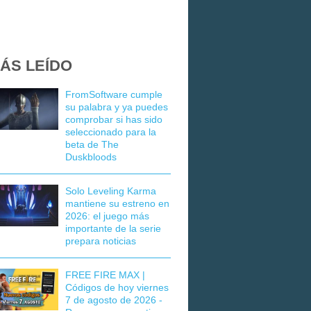
ÁS LEÍDO
FromSoftware cumple
su palabra y ya puedes
comprobar si has sido
seleccionado para la
beta de The
Duskbloods
Solo Leveling Karma
mantiene su estreno en
2026: el juego más
importante de la serie
prepara noticias
FREE FIRE MAX |
Códigos de hoy viernes
7 de agosto de 2026 -