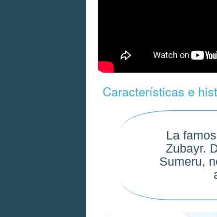
Características e his
La famosa
Zubayr. D
Sumeru, n