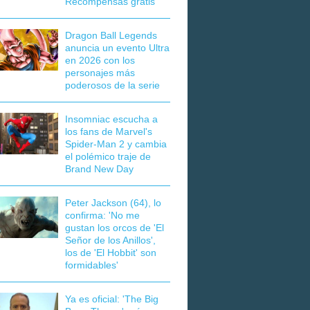
Recompensas gratis
Dragon Ball Legends
anuncia un evento Ultra
en 2026 con los
personajes más
poderosos de la serie
Insomniac escucha a
los fans de Marvel's
Spider-Man 2 y cambia
el polémico traje de
Brand New Day
Peter Jackson (64), lo
confirma: 'No me
gustan los orcos de 'El
Señor de los Anillos',
los de 'El Hobbit' son
formidables'
Ya es oficial: 'The Big