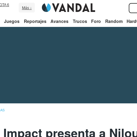
GTA 6
Más ↓
Juegos
Reportajes
Avances
Trucos
Foro
Random
Hard
IAS
Impact presenta a Nilou: