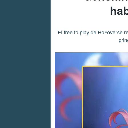
hab
El free to play de HoYoverse r
prin