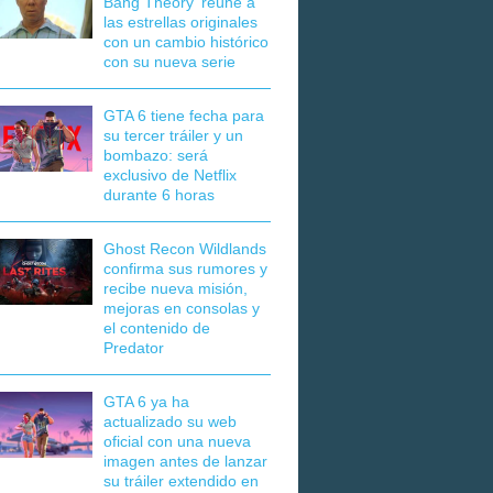
Bang Theory' reúne a
las estrellas originales
con un cambio histórico
con su nueva serie
GTA 6 tiene fecha para
su tercer tráiler y un
bombazo: será
exclusivo de Netflix
durante 6 horas
Ghost Recon Wildlands
confirma sus rumores y
recibe nueva misión,
mejoras en consolas y
el contenido de
Predator
GTA 6 ya ha
actualizado su web
oficial con una nueva
imagen antes de lanzar
su tráiler extendido en