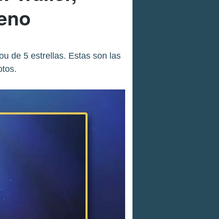
reno
u de 5 estrellas. Estas son las
otos.