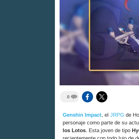
0
Genshin Impact
, el
JRPG
de HoY
personaje como parte de su actu
los Lotos
. Esta joven de tipo
Hy
recientemente con todo lujo de de