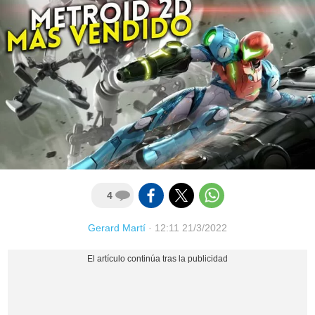
4
Gerard Martí
·
12:11 21/3/2022