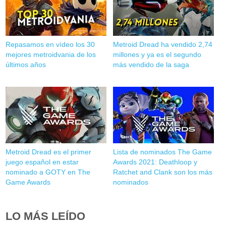
Repasamos en vídeo los 30
Metroid Dread ha vendido 2,74
mejores metroidvania de los
millones y ya es el segundo
últimos años
más vendido de la saga
Metroid Dread es el primer
Lista de nominados The Game
juego español en estar
Awards 2021: Deathloop y
nominado a GOTY en The
Ratchet and Clank son los más
Game Awards
nominados
LO MÁS LEÍDO