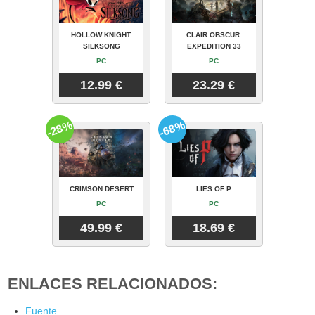
HOLLOW KNIGHT:
CLAIR OBSCUR:
SILKSONG
EXPEDITION 33
PC
PC
12.99 €
23.29 €
-28%
-68%
CRIMSON DESERT
LIES OF P
PC
PC
49.99 €
18.69 €
ENLACES RELACIONADOS:
Fuente