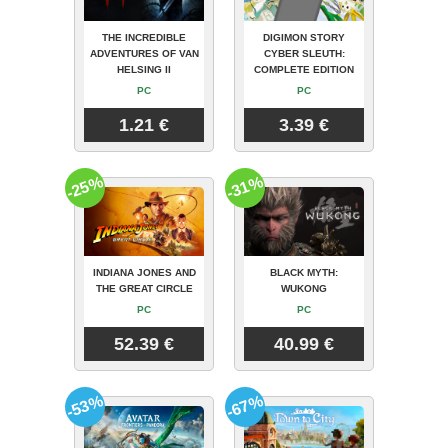
THE INCREDIBLE
DIGIMON STORY
ADVENTURES OF VAN
CYBER SLEUTH:
HELSING II
COMPLETE EDITION
PC
PC
1.21 €
3.39 €
-25%
-31%
INDIANA JONES AND
BLACK MYTH:
THE GREAT CIRCLE
WUKONG
PC
PC
52.39 €
40.99 €
-53%
-67%