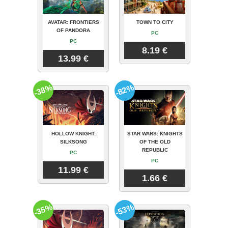
AVATAR: FRONTIERS
TOWN TO CITY
OF PANDORA
PC
PC
8.19 €
13.99 €
-38%
-82%
HOLLOW KNIGHT:
STAR WARS: KNIGHTS
SILKSONG
OF THE OLD
REPUBLIC
PC
PC
11.99 €
1.66 €
-35%
-53%