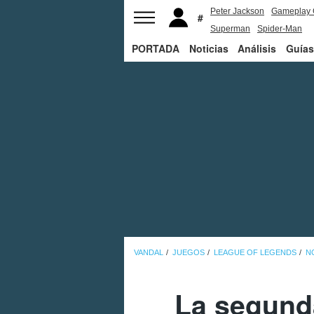
Peter Jackson
Gameplay 
Superman
Spider-Man
PORTADA
Noticias
Análisis
Guías
VANDAL
JUEGOS
LEAGUE OF LEGENDS
N
La segunda