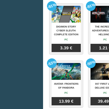
-91%
-91%
DIGIMON STORY
THE INCRE
CYBER SLEUTH:
ADVENTURES
COMPLETE EDITION
HELSING
PC
PC
3.39 €
1.21
-53%
-50%
AVATAR: FRONTIERS
007 FIRST 
OF PANDORA
DELUXE ED
PC
PC
13.99 €
39.49