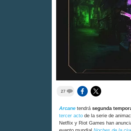
27
Arcane
tendrá
segunda tempor
tercer acto
de la serie de animac
Netflix y Riot Games han anuncia
evento mundial
Noches de la ciu