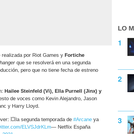
LO M
e realizada por Riot Games y
Fortiche
ffhanger
que se resolverá en una segunda
ducción, pero que no tiene fecha de estreno
án:
Hailee Steinfeld (Vi), Ella Purnell (Jinx) y
 resto de voces como Kevin Alejandro, Jason
nc y Harry Lloyd.
over: 💥la segunda temporada de
#Arcane
ya
witter.com/ELVSJdrKLm
— Netflix España