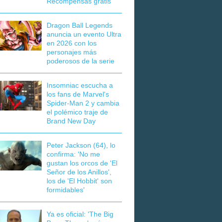
Recompensas gratis
Dragon Ball Legends
anuncia un evento Ultra
en 2026 con los
personajes más
poderosos de la serie
Insomniac escucha a
los fans de Marvel's
Spider-Man 2 y cambia
el polémico traje de
Brand New Day
Peter Jackson (64), lo
confirma: 'No me
gustan los orcos de 'El
Señor de los Anillos',
los de 'El Hobbit' son
formidables'
Ya es oficial: 'The Big