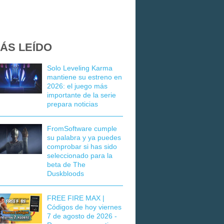
ÁS LEÍDO
Solo Leveling Karma
mantiene su estreno en
2026: el juego más
importante de la serie
prepara noticias
FromSoftware cumple
su palabra y ya puedes
comprobar si has sido
seleccionado para la
beta de The
Duskbloods
FREE FIRE MAX |
Códigos de hoy viernes
7 de agosto de 2026 -