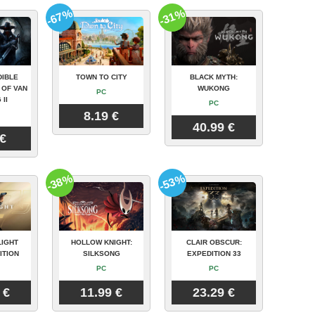
-67%
-31%
DIBLE
TOWN TO CITY
BLACK MYTH:
 OF VAN
WUKONG
PC
 II
PC
8.19 €
40.99 €
 €
-38%
-53%
LIGHT
HOLLOW KNIGHT:
CLAIR OBSCUR:
ITION
SILKSONG
EXPEDITION 33
PC
PC
 €
11.99 €
23.29 €