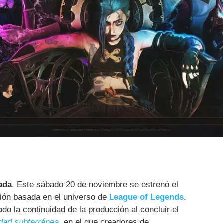
ada
. Este sábado 20 de noviembre se estrenó el
ión basada en el universo de
League of Legends
.
do la continuidad de la producción al concluir el
dad subterránea
, en el que creadores de