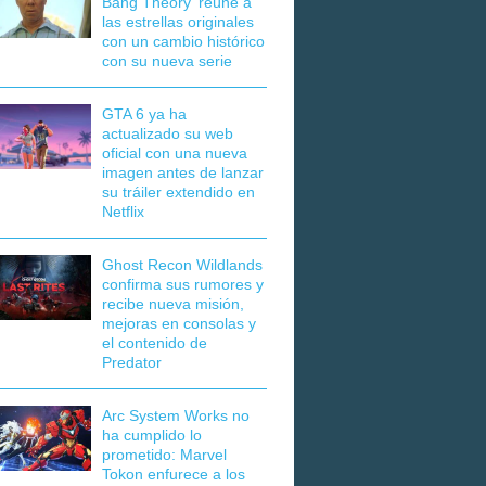
Bang Theory' reúne a
las estrellas originales
con un cambio histórico
con su nueva serie
GTA 6 ya ha
actualizado su web
oficial con una nueva
imagen antes de lanzar
su tráiler extendido en
Netflix
Ghost Recon Wildlands
confirma sus rumores y
recibe nueva misión,
mejoras en consolas y
el contenido de
Predator
Arc System Works no
ha cumplido lo
prometido: Marvel
Tokon enfurece a los