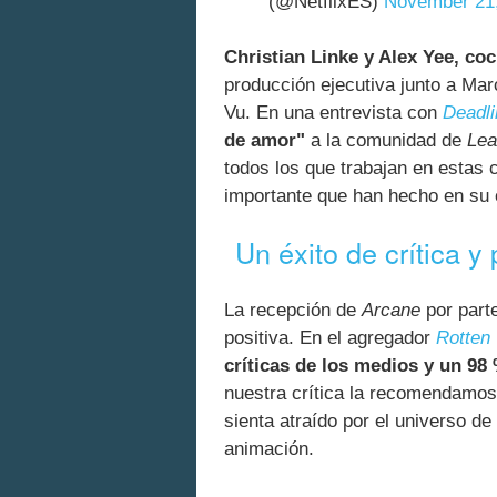
(@NetflixES)
November 21
Christian Linke y Alex Yee, co
producción ejecutiva junto a Ma
Vu. En una entrevista con
Deadli
de amor"
a la comunidad de
Lea
todos los que trabajan en estas 
importante que han hecho en su o
Un éxito de crítica y
La recepción de
Arcane
por parte
positiva. En el agregador
Rotten
críticas de los medios y un 98
nuestra crítica la recomendamo
sienta atraído por el universo de
animación.