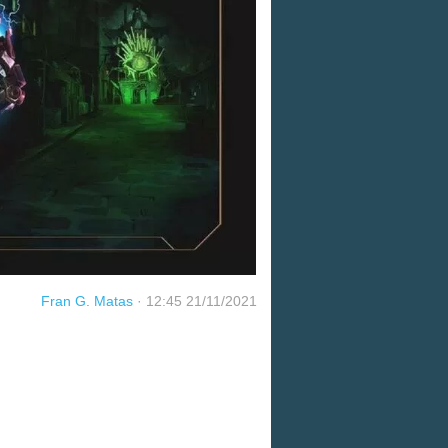
Fran G. Matas
·
12:45 21/11/2021