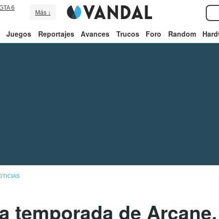
GTA 6
Más ↓
Juegos
Reportajes
Avances
Trucos
Foro
Random
Hard
OTICIAS
 temporada de Arcane, 