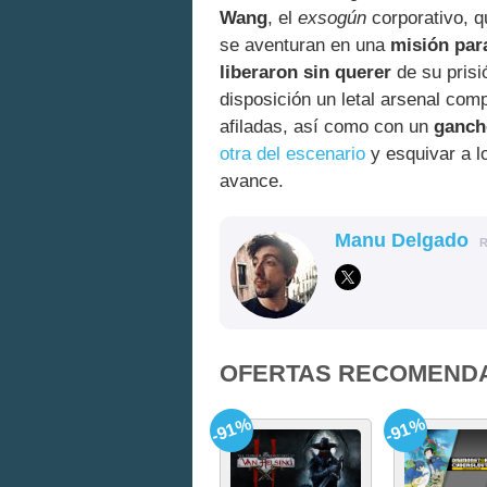
Wang
, el
exsogún
corporativo, q
se aventuran en una
misión par
liberaron sin querer
de su prisi
disposición un letal arsenal co
afiladas, así como con un
ganch
otra del escenario
y esquivar a l
avance.
Manu Delgado
OFERTAS RECOMEND
-91%
-91%