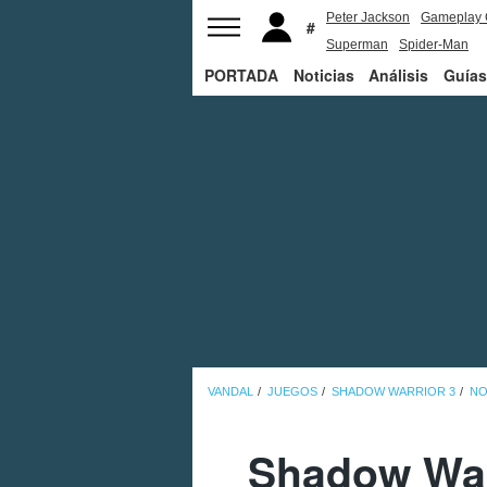
Peter Jackson
Gameplay 
Superman
Spider-Man
PORTADA
Noticias
Análisis
Guías
VANDAL
JUEGOS
SHADOW WARRIOR 3
NO
Shadow Warr