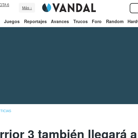
GTA 6
Más ↓
Juegos
Reportajes
Avances
Trucos
Foro
Random
Hard
TICIAS
ior 3 también llegará 