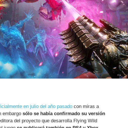
icialmente en julio del año pasado
con miras a
sin embargo
sólo se había confirmado su versión
editora del proyecto que desarrolla Flying Wild
el juego
se publicará también en PS4 y Xbox