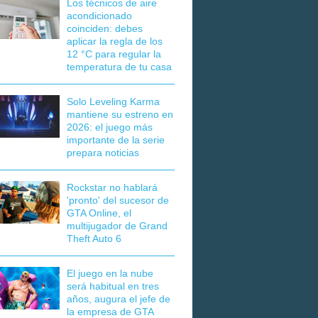
Los técnicos de aire
acondicionado
coinciden: debes
aplicar la regla de los
12 °C para regular la
temperatura de tu casa
Solo Leveling Karma
mantiene su estreno en
2026: el juego más
importante de la serie
prepara noticias
Rockstar no hablará
'pronto' del sucesor de
GTA Online, el
multijugador de Grand
Theft Auto 6
El juego en la nube
será habitual en tres
años, augura el jefe de
la empresa de GTA