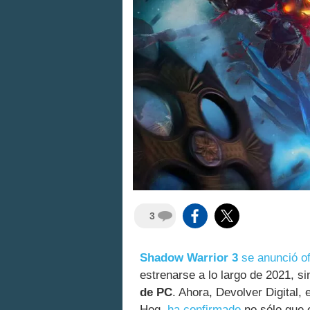
3
Shadow Warrior 3
se anunció of
estrenarse a lo largo de 2021, 
de PC
. Ahora, Devolver Digital, 
Hog,
ha confirmado
no sólo que 