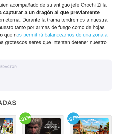
uien acompañado de su antiguo jefe Orochi Zilla
a capturar a un dragón al que previamente
ón eterna. Durante la trama tendremos a nuestra
mpuesto tanto por armas de fuego como de hojas
o
que n
os permitirá balancearnos de una zona a
os grotescos seres que intentan detener nuestro
REDACTOR
ADAS
-31%
-67%