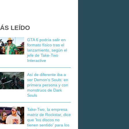
ÁS LEÍDO
GTA 6 podría salir en
formato físico tras el
lanzamiento, según el
jefe de Take-Two
Interactive
Así de diferente iba a
ser Demon's Souls: en
primera persona y con
monstruos de Dark
Souls
Take-Two, la empresa
matriz de Rockstar, dice
que 'los discos no
tienen sentido' para los