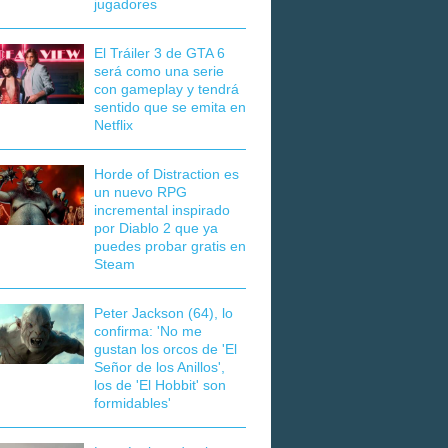
jugadores
El Tráiler 3 de GTA 6
será como una serie
con gameplay y tendrá
sentido que se emita en
Netflix
Horde of Distraction es
un nuevo RPG
incremental inspirado
por Diablo 2 que ya
puedes probar gratis en
Steam
Peter Jackson (64), lo
confirma: 'No me
gustan los orcos de 'El
Señor de los Anillos',
los de 'El Hobbit' son
formidables'