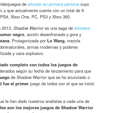
videojuegos de
shooter
en primera persona
cuyo
% y que actualmente cuenta con un total de 9
, PS4, Xbox One, PC, PS3 y Xbox 360.
n 2013,
Shadow Warrior
es una saga de
shooters
humor negro
, acción desenfrenada y gore y
atana
. Protagonizada por
Lo Wang
, mezcla
 sobrenaturales, armas modernas y poderes
ilizada y caos explosivo.
stado completo con todos los juegos de
denados según su fecha de lanzamiento para que
juego
de Shadow Warrior que se ha anunciado o
l fue el primer
juego de todos con el que se inició
e le han dado nuestros analistas a cada una de
les son los mejores juegos de Shadow Warrior