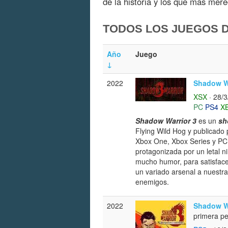
de la historia y los que más mer
TODOS LOS JUEGOS 
Año
Juego
↓
2022
Shadow Wa
XSX
· 28/
PC
PS4
X
Shadow Warrior 3
es un
sh
Flying Wild Hog y publicado p
Xbox One, Xbox Series y PC.
protagonizada por un letal 
mucho humor, para satisface
un variado arsenal a nuestra
enemigos.
2022
Shadow Wa
primera p