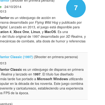
arrior
(Shooter en primera persona)
7
e
· 24/10/2014
2013
arrior
es un videojuego de acción en
rsona desarrollado por
Flying Wild Hog
y publicado por
igital
. Lanzado en 2013, el juego está disponible para
tation 4
,
Xbox One
,
Linux
, y
MacOS
. Es una
n del título original de 1997 desarrollado por
3D Realms
, y
 mecánicas de combate, alta dosis de humor y referencias
rrior Classic (1997)
(Shooter en primera persona)
2013
rrior Classic
es un videojuego de disparos en primera
 Realms
y lanzado en
1997
. El título fue diseñado
más tarde fue portado a
Microsoft Windows
utilizando
popular en la década de los noventa. Este juego combina
everente y caricaturesco, estableciendo una experiencia
los FPS de la época.
ventura)