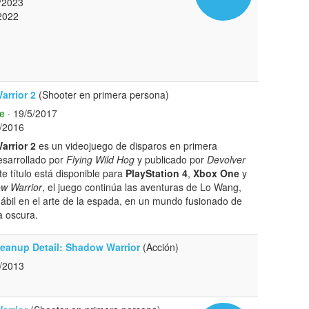
/2023
2022
rrior 2
(Shooter en primera persona)
e
· 19/5/2017
/2016
rrior 2
es un videojuego de disparos en primera
esarrollado por
Flying Wild Hog
y publicado por
Devolver
e título está disponible para
PlayStation 4
,
Xbox One
y
w Warrior
, el juego continúa las aventuras de Lo Wang,
ábil en el arte de la espada, en un mundo fusionado de
a oscura.
leanup Detail: Shadow Warrior
(Acción)
/2013