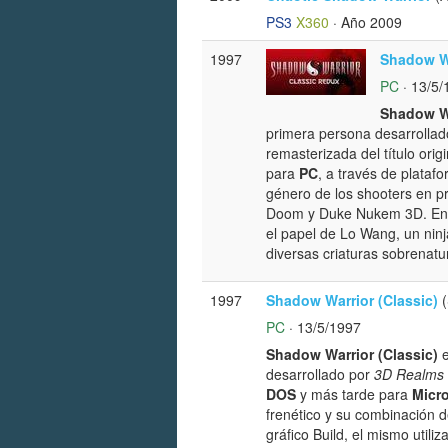
PS3
X360
· Año 2009
1997
Shadow Wa
PC
· 13/5/
Shadow Wa
primera persona desarrolla
remasterizada del título ori
para
PC
, a través de plata
género de los shooters en p
Doom y Duke Nukem 3D. E
el papel de Lo Wang, un nin
diversas criaturas sobrenat
1997
Shadow Warrior (Classic)
(
PC
· 13/5/1997
Shadow Warrior (Classic)
e
desarrollado por
3D Realms
DOS
y más tarde para
Micr
frenético y su combinación d
gráfico Build, el mismo util