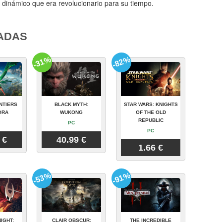
y dinámico que era revolucionario para su tiempo.
ADAS
-31%
-82%
NTIERS
BLACK MYTH:
STAR WARS: KNIGHTS
ORA
WUKONG
OF THE OLD
REPUBLIC
PC
PC
 €
40.99 €
1.66 €
-53%
-91%
IGHT:
CLAIR OBSCUR:
THE INCREDIBLE