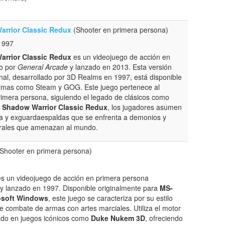
rrior Classic Redux
(Shooter en primera persona)
1997
rrior Classic Redux
es un videojuego de acción en
do por
General Arcade
y lanzado en 2013. Esta versión
ginal, desarrollado por 3D Realms en 1997, está disponible
formas como Steam y GOG. Este juego pertenece al
rimera persona, siguiendo el legado de clásicos como
n
Shadow Warrior Classic Redux
, los jugadores asumen
ja y exguardaespaldas que se enfrenta a demonios y
urales que amenazan al mundo.
Shooter en primera persona)
s un videojuego de acción en primera persona
y lanzado en 1997. Disponible originalmente para
MS-
osoft Windows
, este juego se caracteriza por su estilo
e combate de armas con artes marciales. Utiliza el motor
izado en juegos icónicos como
Duke Nukem 3D
, ofreciendo