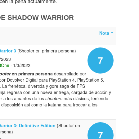
ecen la pena actualmente.
DE SHADOW WARRIOR
Nota
↑
rrior 3
(Shooter en primera persona)
7
3/2023
BOne
· 1/3/2022
ooter
en primera persona
desarrollado por
or Devolver Digital para PlayStation 4, PlayStation 5,
 La frenética, divertida y gore saga de FPS
ninja regresa con una nueva entrega, cargada de acción y
r a los amantes de los
shooters
más clásicos, teniendo
 disposición así como la katana para trocear a los
rrior 3: Definitive Edition
(Shooter en
ersona)
7