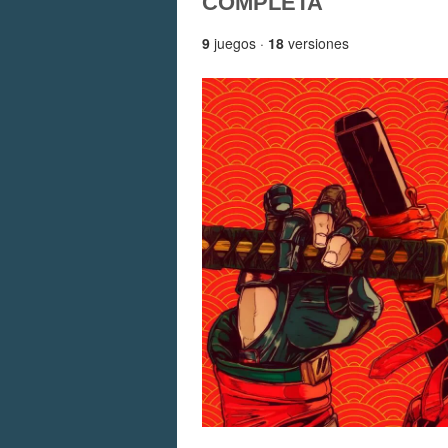
COMPLETA
9
juegos ·
18
versiones