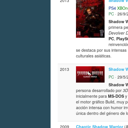
2013
Shadow W
PS4
XBOn
PC
· 26/9/
Shadow W
primera pe
Devolver D
PC
,
PlayS
reinvenció
se destaca por sus intensas
culturales asiáticas.
2013
Shadow Wa
PC
· 29/5/
Shadow Wa
persona desarrollado por
3D
inicialmente para
MS-DOS
y 
el motor gráfico Build, muy 
acción intensa con humor irr
única dentro del género de 
2009
Chaotic Shadow Warrior
(A