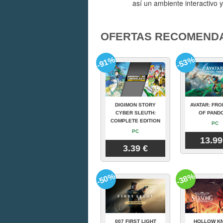
así un ambiente interactivo 
OFERTAS RECOMEND
-91%
-53%
DIGIMON STORY
AVATAR: FRO
CYBER SLEUTH:
OF PAND
COMPLETE EDITION
PC
PC
13.99
3.39 €
-50%
-38%
007 FIRST LIGHT
HOLLOW KN