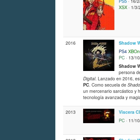
PS5
· 16/2
XSX
· 1/3/
2016
Shadow Wa
PS4
XBOn
PC
· 13/10
Shadow Wa
persona d
Digital
. Lanzado en 2016, est
PC
. Como secuela de
Shado
un mercenario sarcástico y h
tecnología avanzada y magi
2013
Viscera C
PC
· 11/10