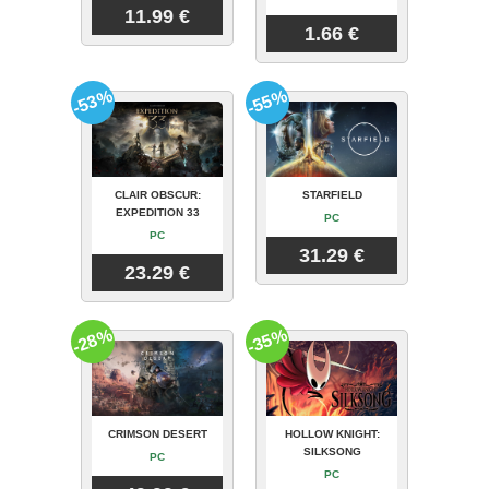
11.99 €
1.66 €
-53%
-55%
CLAIR OBSCUR:
STARFIELD
EXPEDITION 33
PC
PC
31.29 €
23.29 €
-28%
-35%
CRIMSON DESERT
HOLLOW KNIGHT:
SILKSONG
PC
PC