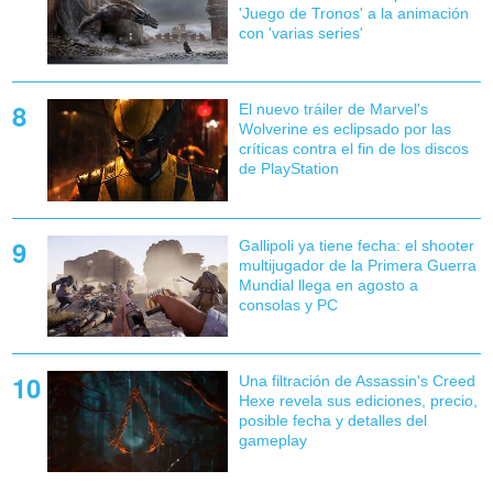
'Juego de Tronos' a la animación
con 'varias series'
El nuevo tráiler de Marvel's
Wolverine es eclipsado por las
críticas contra el fin de los discos
de PlayStation
Gallipoli ya tiene fecha: el shooter
multijugador de la Primera Guerra
Mundial llega en agosto a
consolas y PC
Una filtración de Assassin's Creed
Hexe revela sus ediciones, precio,
posible fecha y detalles del
gameplay