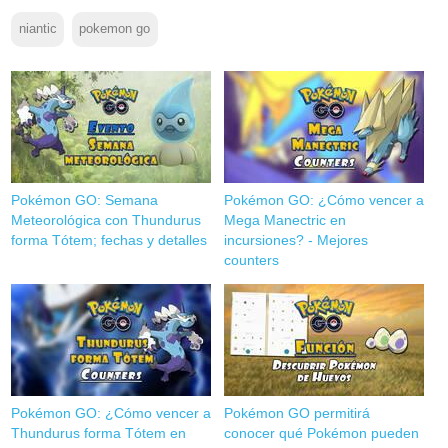
niantic
pokemon go
Pokémon GO: Semana
Pokémon GO: ¿Cómo vencer a
Meteorológica con Thundurus
Mega Manectric en
forma Tótem; fechas y detalles
incursiones? - Mejores
counters
Pokémon GO: ¿Cómo vencer a
Pokémon GO permitirá
Thundurus forma Tótem en
conocer qué Pokémon pueden