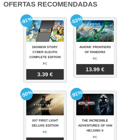
OFERTAS RECOMENDADAS
-91%
-53%
DIGIMON STORY
AVATAR: FRONTIERS
CYBER SLEUTH:
OF PANDORA
COMPLETE EDITION
PC
PC
13.99 €
3.39 €
-50%
-91%
007 FIRST LIGHT
THE INCREDIBLE
DELUXE EDITION
ADVENTURES OF VAN
HELSING II
PC
PC