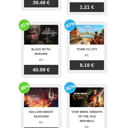
39.49 €
1.21 €
-31%
-67%
BLACK MYTH:
TOWN TO CITY
WUKONG
PC
PC
8.19 €
40.99 €
-38%
-82%
HOLLOW KNIGHT:
STAR WARS: KNIGHTS
SILKSONG
OF THE OLD
REPUBLIC
PC
PC