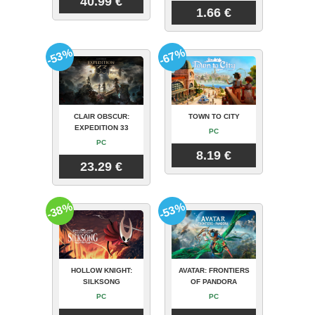
40.99 €
1.66 €
-53%
-67%
CLAIR OBSCUR:
TOWN TO CITY
EXPEDITION 33
PC
PC
8.19 €
23.29 €
-38%
-53%
HOLLOW KNIGHT:
AVATAR: FRONTIERS
SILKSONG
OF PANDORA
PC
PC