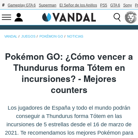
Gameplay GTA 6
Superman
El Señor de los Anillos
PS5
GTA 6
Sony
P
VANDAL
JUEGOS
POKÉMON GO
NOTICIAS
Pokémon GO: ¿Cómo vencer a
Thundurus forma Tótem en
incursiones? - Mejores
counters
Los jugadores de España y todo el mundo podrán
conseguir a Thundurus forma Tótem en las
incursiones de 5 estrellas desde el 16 de marzo de
2021. Te recomendamos los mejores Pokémon para