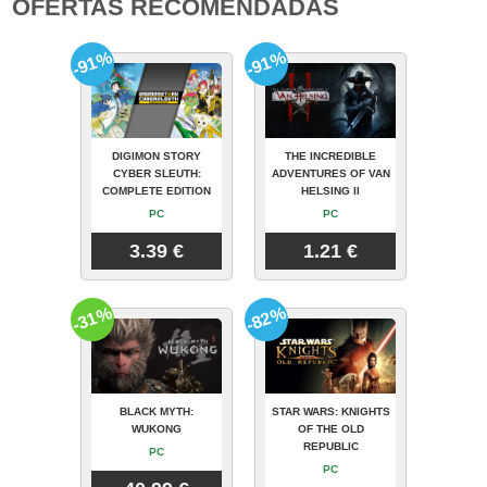
OFERTAS RECOMENDADAS
-91%
-91%
DIGIMON STORY
THE INCREDIBLE
CYBER SLEUTH:
ADVENTURES OF VAN
COMPLETE EDITION
HELSING II
PC
PC
3.39 €
1.21 €
-31%
-82%
BLACK MYTH:
STAR WARS: KNIGHTS
WUKONG
OF THE OLD
REPUBLIC
PC
PC