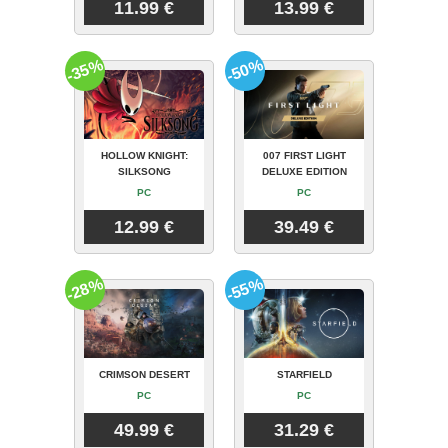
11.99 €
13.99 €
-35%
-50%
HOLLOW KNIGHT:
007 FIRST LIGHT
SILKSONG
DELUXE EDITION
PC
PC
12.99 €
39.49 €
-28%
-55%
CRIMSON DESERT
STARFIELD
PC
PC
49.99 €
31.29 €