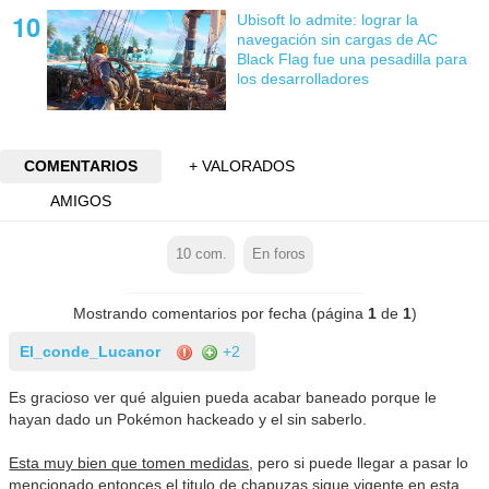
Ubisoft lo admite: lograr la
navegación sin cargas de AC
Black Flag fue una pesadilla para
los desarrolladores
COMENTARIOS
+ VALORADOS
AMIGOS
10
com.
En foros
Mostrando comentarios por fecha (página
1
de
1
)
El_conde_Lucanor
+2
Es gracioso ver qué alguien pueda acabar baneado porque le
hayan dado un Pokémon hackeado y el sin saberlo.
Esta muy bien que tomen medidas
, pero si puede llegar a pasar lo
mencionado entonces el titulo de chapuzas sigue vigente en esta