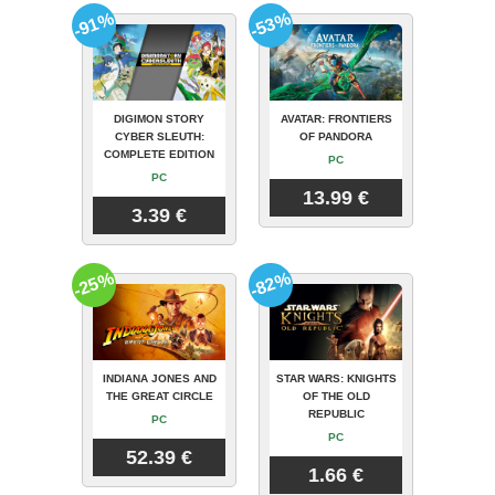
-91%
-53%
DIGIMON STORY
AVATAR: FRONTIERS
CYBER SLEUTH:
OF PANDORA
COMPLETE EDITION
PC
PC
13.99 €
3.39 €
-25%
-82%
INDIANA JONES AND
STAR WARS: KNIGHTS
THE GREAT CIRCLE
OF THE OLD
REPUBLIC
PC
PC
52.39 €
1.66 €