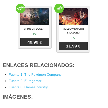
-28%
-38%
CRIMSON DESERT
HOLLOW KNIGHT:
SILKSONG
PC
PC
49.99 €
11.99 €
ENLACES RELACIONADOS:
Fuente 1: The Pokémon Company
Fuente 2: Eurogamer
Fuente 3: GamesIndustry
IMÁGENES: