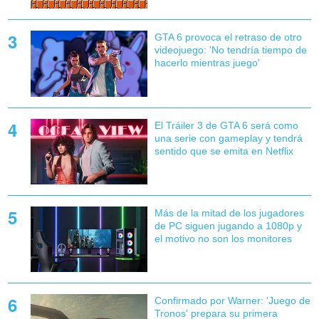
GTA 6 provoca el retraso de otro
videojuego: 'No tendría tiempo de
hacerlo mientras juego'
El Tráiler 3 de GTA 6 será como
una serie con gameplay y tendrá
sentido que se emita en Netflix
Más de la mitad de los jugadores
de PC siguen jugando a 1080p y
el motivo no son los monitores
Confirmado por Warner: 'Juego de
Tronos' prepara su primera