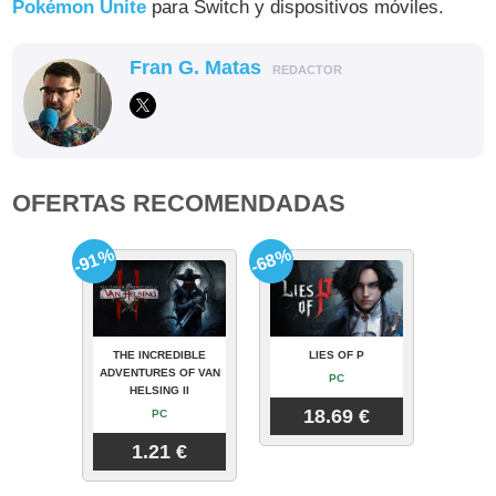
Pokémon Unite
para Switch y dispositivos móviles.
Fran G. Matas
REDACTOR
OFERTAS RECOMENDADAS
-91%
-68%
THE INCREDIBLE
LIES OF P
ADVENTURES OF VAN
PC
HELSING II
18.69 €
PC
1.21 €