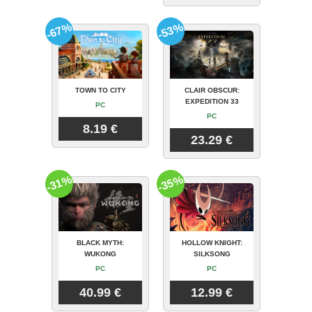
-67%
-53%
TOWN TO CITY
CLAIR OBSCUR:
EXPEDITION 33
PC
PC
8.19 €
23.29 €
-31%
-35%
BLACK MYTH:
HOLLOW KNIGHT:
WUKONG
SILKSONG
PC
PC
40.99 €
12.99 €