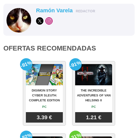
Ramón Varela
REDACTOR
OFERTAS RECOMENDADAS
-91%
-91%
DIGIMON STORY
THE INCREDIBLE
CYBER SLEUTH:
ADVENTURES OF VAN
COMPLETE EDITION
HELSING II
PC
PC
3.39 €
1.21 €
-82%
-31%