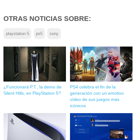
OTRAS NOTICIAS SOBRE:
playstation 5
ps5
sony
¿Funcionará P.T., la demo de
PS4 celebra el fin de la
Silent Hills, en PlayStation 5?
generación con un emotivo
vídeo de sus juegos más
icónicos