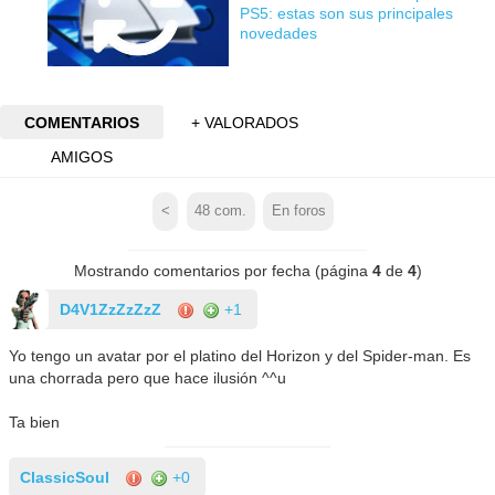
PS5: estas son sus principales
novedades
COMENTARIOS
+ VALORADOS
AMIGOS
<
48
com.
En foros
Mostrando comentarios por fecha (página
4
de
4
)
D4V1ZzZzZzZ
+1
Yo tengo un avatar por el platino del Horizon y del Spider-man. Es
una chorrada pero que hace ilusión ^^u
Ta bien
ClassicSoul
+0