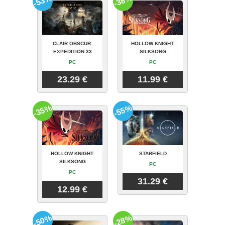
-53%
-38%
CLAIR OBSCUR:
HOLLOW KNIGHT:
EXPEDITION 33
SILKSONG
PC
PC
23.29 €
11.99 €
-35%
-55%
HOLLOW KNIGHT:
STARFIELD
SILKSONG
PC
PC
31.29 €
12.99 €
-50%
-28%