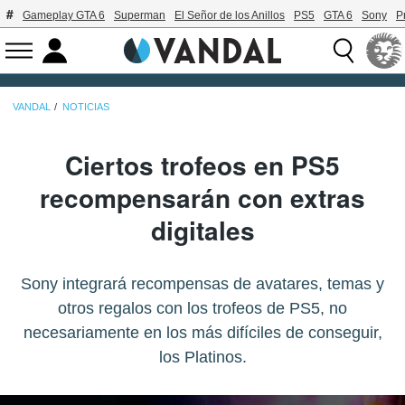
Gameplay GTA 6
Superman
El Señor de los Anillos
PS5
GTA 6
Sony
P
VANDAL
NOTICIAS
Ciertos trofeos en PS5
recompensarán con extras
digitales
Sony integrará recompensas de avatares, temas y
otros regalos con los trofeos de PS5, no
necesariamente en los más difíciles de conseguir,
los Platinos.