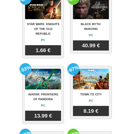
STAR WARS: KNIGHTS
BLACK MYTH:
OF THE OLD
WUKONG
REPUBLIC
PC
PC
40.99 €
1.66 €
-53%
-67%
AVATAR: FRONTIERS
TOWN TO CITY
OF PANDORA
PC
PC
8.19 €
13.99 €