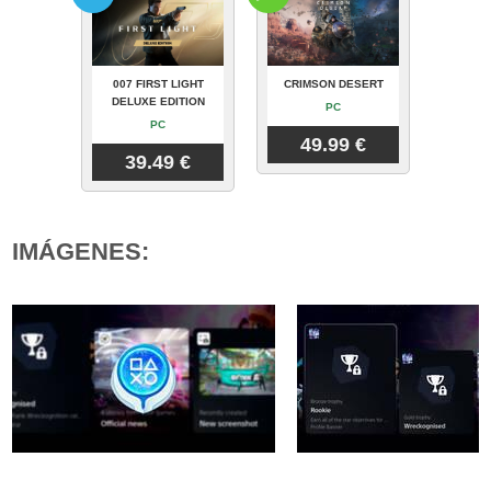
007 FIRST LIGHT
CRIMSON DESERT
DELUXE EDITION
PC
PC
49.99 €
39.49 €
IMÁGENES: