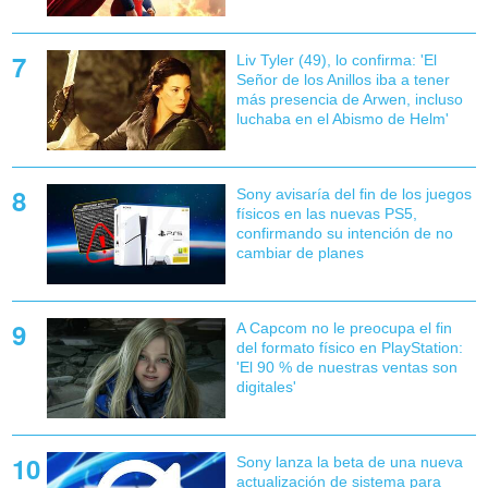
Liv Tyler (49), lo confirma: 'El
Señor de los Anillos iba a tener
más presencia de Arwen, incluso
luchaba en el Abismo de Helm'
Sony avisaría del fin de los juegos
físicos en las nuevas PS5,
confirmando su intención de no
cambiar de planes
A Capcom no le preocupa el fin
del formato físico en PlayStation:
'El 90 % de nuestras ventas son
digitales'
Sony lanza la beta de una nueva
actualización de sistema para