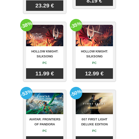
8.19 €
23.29 €
-38%
-35%
HOLLOW KNIGHT:
HOLLOW KNIGHT:
SILKSONG
SILKSONG
PC
PC
11.99 €
12.99 €
-53%
-50%
AVATAR: FRONTIERS
007 FIRST LIGHT
OF PANDORA
DELUXE EDITION
PC
PC