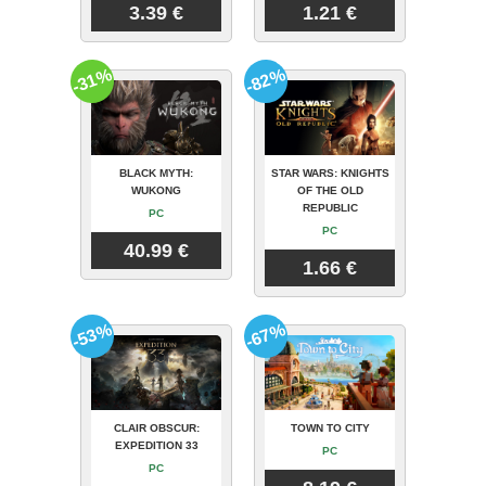
3.39 €
1.21 €
-31%
-82%
BLACK MYTH:
STAR WARS: KNIGHTS
WUKONG
OF THE OLD
REPUBLIC
PC
PC
40.99 €
1.66 €
-53%
-67%
CLAIR OBSCUR:
TOWN TO CITY
EXPEDITION 33
PC
PC