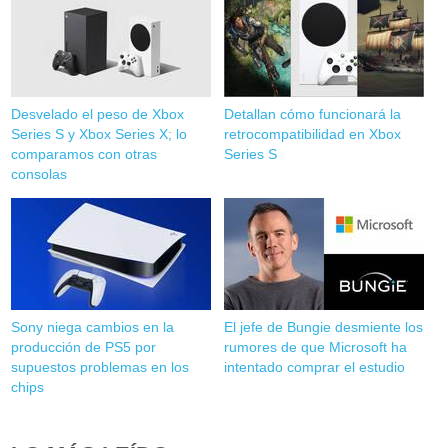
Desvelado el peso de Xbox
Detallan cómo funcionará la
Series S y Xbox Series X; lo
retrocompatibilidad en Xbox
comparamos con otras
Series S
consolas
Sony niega cambios en la
El jefe de Bungie desmiente los
producción de PS5 por
rumores de que Microsoft ha
supuestos problemas en los
intentado comprar el estudio
chips