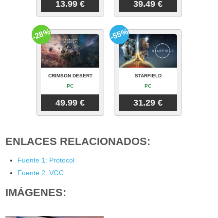
13.99 €
39.49 €
-28%
-55%
CRIMSON DESERT
STARFIELD
PC
PC
49.99 €
31.29 €
ENLACES RELACIONADOS:
Fuente 1: Protocol
Fuente 2: VGC
IMÁGENES: