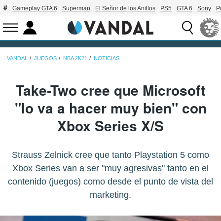
Gameplay GTA 6
Superman
El Señor de los Anillos
PS5
GTA 6
Sony
P
VANDAL
JUEGOS
NBA 2K21
NOTICIAS
Take-Two cree que Microsoft
"lo va a hacer muy bien" con
Xbox Series X/S
Strauss Zelnick cree que tanto Playstation 5 como
Xbox Series van a ser "muy agresivas" tanto en el
contenido (juegos) como desde el punto de vista del
marketing.