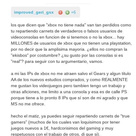
improved_geri_gsx
+6
los que dicen que "xbox no tiene nada" van tan perdidos como
tu repartiendo carnets de verdaderos o falsos usuarios de
videoconsolas en funcion de si tenemos o no la xbox... hay
MILLONES de usuarios de xbox que no tienen una playstation,
por no decir que la amplisima mayoria. ¿ellos no compran la
"ekisbos" por costumbre? ¿su gusto por las consolas si es
"real"? para seguir con tu argumentario, vamos.
a mi las IPs de xbox no me atraen salvo el Gears y algun titulo
AA de los nuevos estudios comprados, y como REALMENTE
me gustan los videojuegos pero tambien tengo un trabajo y
otras aficiones, me limito a una consola y esa es de calle PS
porque tiene a lo pronto 8 IPs que sí son de mi agrado y que
MS no me ofrece.
hecho el matiz, ya puedes seguir repartiendo carnets de "true
gamers" (muchos de los cuales van loquisimos por tener
juegos nuevos a 1€, hardcorisimos del gaming y muy
respetuosos con el trabajo de otros, di que si).