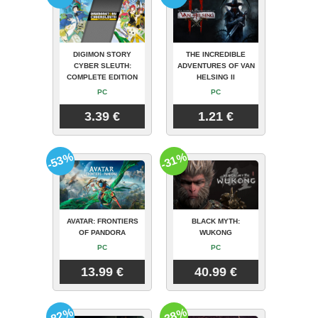
DIGIMON STORY
THE INCREDIBLE
CYBER SLEUTH:
ADVENTURES OF VAN
COMPLETE EDITION
HELSING II
PC
PC
3.39 €
1.21 €
-53%
-31%
AVATAR: FRONTIERS
BLACK MYTH:
OF PANDORA
WUKONG
PC
PC
13.99 €
40.99 €
-82%
-38%