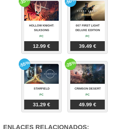
-35%
-50%
HOLLOW KNIGHT:
007 FIRST LIGHT
SILKSONG
DELUXE EDITION
PC
PC
12.99 €
39.49 €
-55%
-28%
STARFIELD
CRIMSON DESERT
PC
PC
31.29 €
49.99 €
ENLACES RELACIONADOS: