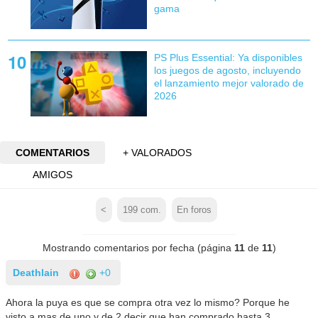
gama
PS Plus Essential: Ya disponibles
los juegos de agosto, incluyendo
el lanzamiento mejor valorado de
2026
COMENTARIOS
+ VALORADOS
AMIGOS
<
199
com.
En foros
Mostrando comentarios por fecha (página
11
de
11
)
Deathlain
+0
Ahora la puya es que se compra otra vez lo mismo? Porque he
visto a mas de uno y de 2 decir que han comprado hasta 3