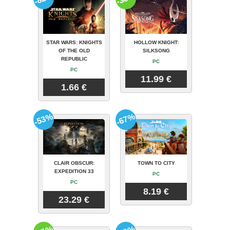
STAR WARS: KNIGHTS
HOLLOW KNIGHT:
OF THE OLD
SILKSONG
REPUBLIC
PC
PC
11.99 €
1.66 €
-53%
-67%
CLAIR OBSCUR:
TOWN TO CITY
EXPEDITION 33
PC
PC
8.19 €
23.29 €