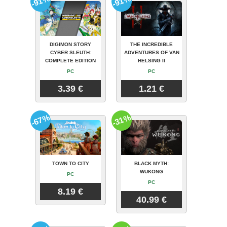
-91%
-91%
DIGIMON STORY
THE INCREDIBLE
CYBER SLEUTH:
ADVENTURES OF VAN
COMPLETE EDITION
HELSING II
PC
PC
3.39 €
1.21 €
-67%
-31%
TOWN TO CITY
BLACK MYTH:
WUKONG
PC
PC
8.19 €
40.99 €