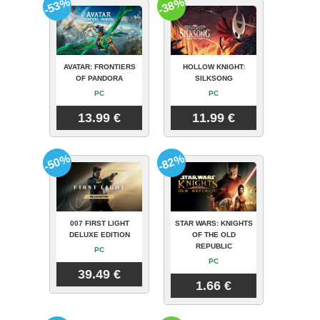
-53%
-38%
AVATAR: FRONTIERS
HOLLOW KNIGHT:
OF PANDORA
SILKSONG
PC
PC
13.99 €
11.99 €
-50%
-82%
007 FIRST LIGHT
STAR WARS: KNIGHTS
DELUXE EDITION
OF THE OLD
REPUBLIC
PC
PC
39.49 €
1.66 €