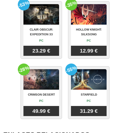
-53%
-35%
CLAIR OBSCUR:
HOLLOW KNIGHT:
EXPEDITION 33
SILKSONG
PC
PC
23.29 €
12.99 €
-28%
-55%
CRIMSON DESERT
STARFIELD
PC
PC
49.99 €
31.29 €