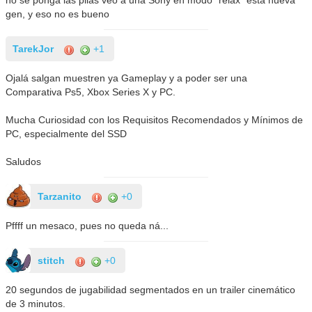
no se ponga las pilas veo a una Sony en modo "relax" esta nueva
gen, y eso no es bueno
TarekJor
+1
Ojalá salgan muestren ya Gameplay y a poder ser una
Comparativa Ps5, Xbox Series X y PC.
Mucha Curiosidad con los Requisitos Recomendados y Mínimos de
PC, especialmente del SSD
Saludos
Tarzanito
+0
Pffff un mesaco, pues no queda ná...
stitch
+0
20 segundos de jugabilidad segmentados en un trailer cinemático
de 3 minutos.